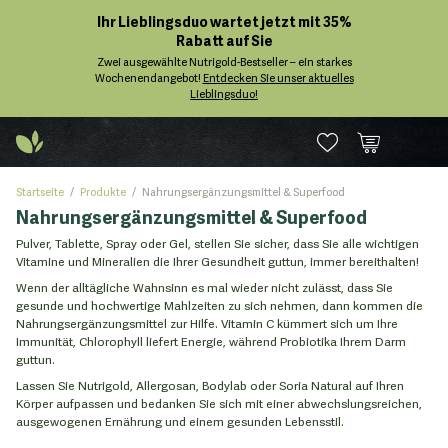
Ihr Lieblingsduo wartet jetzt mit 35%
Rabatt auf Sie
Zwei ausgewählte Nutrigold-Bestseller – ein starkes
Wochenendangebot!
Entdecken Sie unser aktuelles
Lieblingsduo!
Startseite
Produkte
Nahrungsergänzungsmittel & Superfood
Nahrungsergänzungsmittel & Superfood
Pulver, Tablette, Spray oder Gel, stellen Sie sicher, dass Sie alle wichtigen
Vitamine und Mineralien die Ihrer Gesundheit guttun, immer bereithalten!
Wenn der alltägliche Wahnsinn es mal wieder nicht zulässt, dass Sie
gesunde und hochwertige Mahlzeiten zu sich nehmen, dann kommen die
Nahrungsergänzungsmittel zur Hilfe. Vitamin C kümmert sich um Ihre
Immunität, Chlorophyll liefert Energie, während Probiotika Ihrem Darm
guttun.
Lassen Sie Nutrigold, Allergosan, Bodylab oder Soria Natural auf Ihren
Körper aufpassen und bedanken Sie sich mit einer abwechslungsreichen,
ausgewogenen Ernährung und einem gesunden Lebensstil.