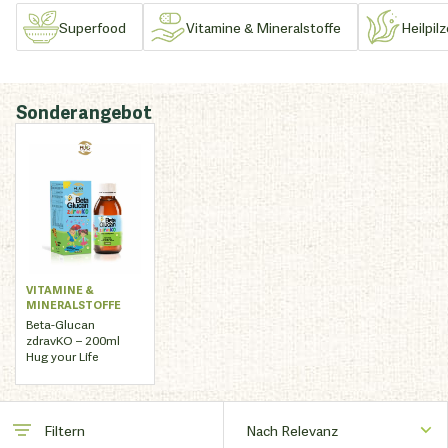
Superfood
Vitamine & Mineralstoffe
Heilpil
Sonderangebot
VITAMINE &
MINERALSTOFFE
Beta-Glucan
zdravKO – 200ml
Hug your Life
Filtern