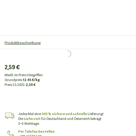
Produktbeschreibung
2,59 €
MwSt. im Preis inbegriffen
Grundpreis
12.95 €/kg
Preis
2.5.2025:
2,59 €
Jedes Mal eine
100 % sichere und schnelle
Lieferung!
Die
Lieferzeit
für Deutschland und Österreich beträgt
3–5 Werktage.
Per Telefon bestellen