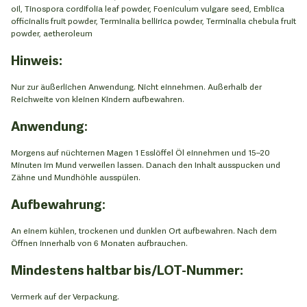
oil, Tinospora cordifolia leaf powder, Foeniculum vulgare seed, Emblica
officinalis fruit powder, Terminalia bellirica powder, Terminalia chebula fruit
powder, aetheroleum
Hinweis:
Nur zur äußerlichen Anwendung. Nicht einnehmen. Außerhalb der
Reichweite von kleinen Kindern aufbewahren.
Anwendung
:
Morgens auf nüchternen Magen 1 Esslöffel Öl einnehmen und 15–20
Minuten im Mund verweilen lassen. Danach den Inhalt ausspucken und
Zähne und Mundhöhle ausspülen.
Aufbewahrung
:
An einem kühlen, trockenen und dunklen Ort aufbewahren. Nach dem
Öffnen innerhalb von 6 Monaten aufbrauchen.
Mindestens haltbar bis/LOT-Nummer:
Vermerk auf der Verpackung.