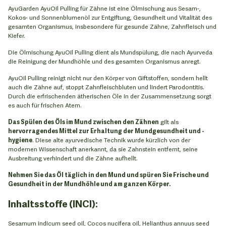
AyuGarden AyuOil Pulling für Zähne ist eine Ölmischung aus Sesam-,
Kokos- und Sonnenblumenöl zur Entgiftung, Gesundheit und Vitalität des
gesamten Organismus, insbesondere für gesunde Zähne, Zahnfleisch und
Kiefer.
Die Ölmischung AyuOil Pulling dient als Mundspülung, die nach Ayurveda
die Reinigung der Mundhöhle und des gesamten Organismus anregt.
AyuOil Pulling reinigt nicht nur den Körper von Giftstoffen, sondern hellt
auch die Zähne auf, stoppt Zahnfleischbluten und lindert Parodontitis.
Durch die erfrischenden ätherischen Öle in der Zusammensetzung sorgt
es auch für frischen Atem.
Das Spülen des Öls im Mund zwischen den Zähnen
gilt als
hervorragendes Mittel zur Erhaltung der Mundgesundheit und -
hygiene
. Diese alte ayurvedische Technik wurde kürzlich von der
modernen Wissenschaft anerkannt, da sie Zahnstein entfernt, seine
Ausbreitung verhindert und die Zähne aufhellt.
Nehmen Sie das Öl täglich in den Mund und spüren Sie Frische und
Gesundheit in der Mundhöhle und am ganzen Körper.
Inhaltsstoffe (INCI):
Sesamum indicum seed oil, Cocos nucifera oil, Helianthus annuus seed