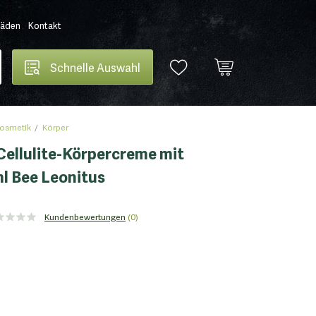
Läden
Kontakt
Schnelle Auswahl
osmetik
Körper
ellulite-Körpercreme mit
ml Bee Leonitus
Kundenbewertungen
(0)