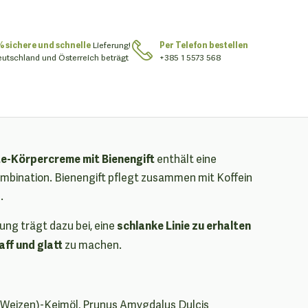
% sichere und schnelle
Lieferung!
Per Telefon bestellen
eutschland und Österreich beträgt
+385 1 5573 568
te-Körpercreme mit Bienengift
enthält eine
ombination. Bienengift pflegt zusammen mit Koffein
.
schlanke Linie zu erhalten
ung trägt dazu bei, eine
aff und glatt
zu machen.
 (Weizen)-Keimöl, Prunus Amygdalus Dulcis