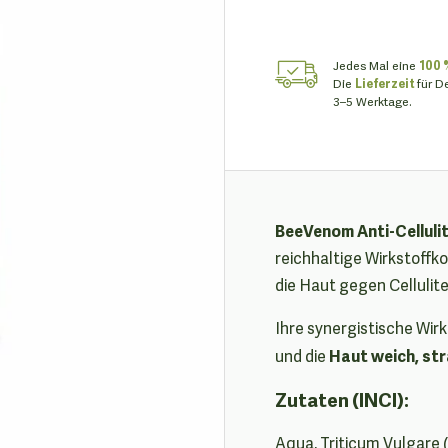
Jedes Mal eine
100 
Die
Lieferzeit
für D
3–5 Werktage.
BeeVenom Anti-Celluli
reichhaltige Wirkstoffk
die Haut gegen Cellulite
Ihre synergistische Wirk
Haut weich, str
und die
Zutaten (INCI):
Aqua, Triticum Vulgare