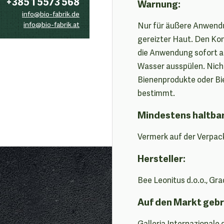
+385 1 5573 568
Warnung:
info@bio-fabrik.de
info@bio-fabrik.at
Nur für äußere Anwendu
gereizter Haut. Den Ko
die Anwendung sofort a
Wasser ausspülen. Nich
Bienenprodukte oder Bie
bestimmt.
Mindestens haltba
Vermerk auf der Verpac
Hersteller:
Bee Leonitus d.o.o., Gra
Auf den Markt gebr
Galleria Internazionale 