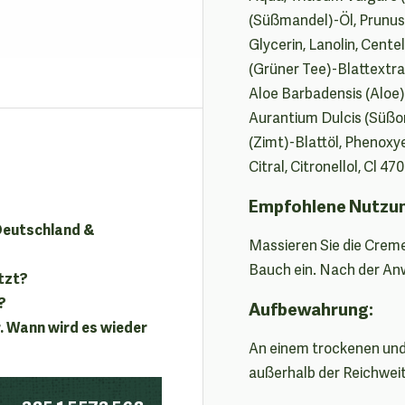
(Süßmandel)-Öl, Prunus 
Glycerin, Lanolin, Cente
(Grüner Tee)-Blattextra
Aloe Barbadensis (Aloe)
Aurantium Dulcis (Süß
(Zimt)-Blattöl, Phenoxye
Citral, Citronellol, Cl 470
Empfohlene Nutzu
 Deutschland &
Massieren Sie die Crem
Bauch ein. Nach der A
tzt?
?
Aufbewahrung:
. Wann wird es wieder
An einem trockenen und 
außerhalb der Reichwei