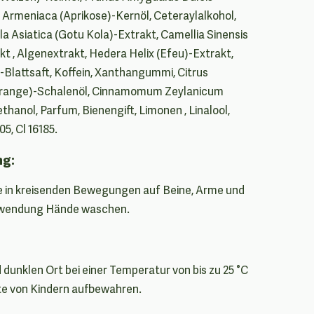
Armeniaca (Aprikose)-Kernöl, Ceteraylalkohol,
lla Asiatica (Gotu Kola)-Extrakt, Camellia Sinensis
kt , Algenextrakt, Hedera Helix (Efeu)-Extrakt,
-Blattsaft, Koffein, Xanthangummi, Citrus
orange)-Schalenöl, Cinnamomum Zeylanicum
thanol, Parfum, Bienengift, Limonen , Linalool,
05, Cl 16185.
ng:
e in kreisenden Bewegungen auf Beine, Arme und
nwendung Hände waschen.
dunklen Ort bei einer Temperatur von bis zu 25 °C
te von Kindern aufbewahren.