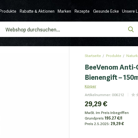
Produkte
Rabatte & Aktionen
Marken
Rezepte
Gesunde Ecke
Unsere 
Startseite
Produkte
Naturk
BeeVenom Anti-C
Bienengift – 150
Körper
Artikelnummer
:
006212
29,29 €
MwSt. im Preis inbegriffen
Grundpreis
195.27 €/l
Preis
2.5.2025:
29,29 €