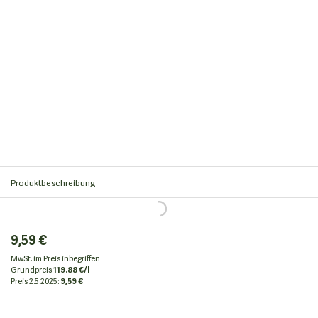
Produktbeschreibung
9,59 €
MwSt. im Preis inbegriffen
Grundpreis
119.88 €/l
Preis
2.5.2025:
9,59 €