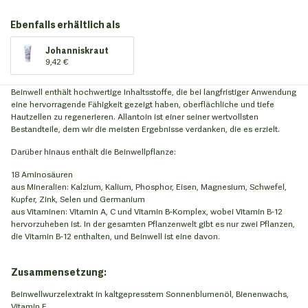
Ebenfalls erhältlich als
Johanniskraut
9,42 €
Beinwell enthält hochwertige Inhaltsstoffe, die bei langfristiger Anwendung
eine hervorragende Fähigkeit gezeigt haben, oberflächliche und tiefe
Hautzellen zu regenerieren. Allantoin ist einer seiner wertvollsten
Bestandteile, dem wir die meisten Ergebnisse verdanken, die es erzielt.
Darüber hinaus enthält die Beinwellpflanze:
18 Aminosäuren
aus Mineralien: Kalzium, Kalium, Phosphor, Eisen, Magnesium, Schwefel,
Kupfer, Zink, Selen und Germanium
aus Vitaminen: Vitamin A, C und Vitamin B-Komplex, wobei Vitamin B-12
hervorzuheben ist. In der gesamten Pflanzenwelt gibt es nur zwei Pflanzen,
die Vitamin B-12 enthalten, und Beinwell ist eine davon.
Zusammensetzung:
Beinwellwurzelextrakt in kaltgepresstem Sonnenblumenöl, Bienenwachs,
Vitamin E