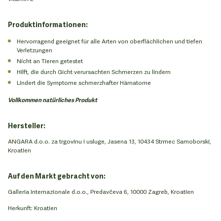
Produktinformationen:
Hervorragend geeignet für alle Arten von oberflächlichen und tiefen
Verletzungen
Nicht an Tieren getestet
Hilft, die durch Gicht verursachten Schmerzen zu lindern
Lindert die Symptome schmerzhafter Hämatome
Vollkommen natürliches Produkt
Hersteller:
ANGARA d.o.o. za trgovinu i usluge, Jasena 13, 10434 Strmec Samoborski,
Kroatien
Auf den Markt gebracht von:
Galleria Internazionale d.o.o., Predavčeva 6, 10000 Zagreb, Kroatien
Herkunft: Kroatien