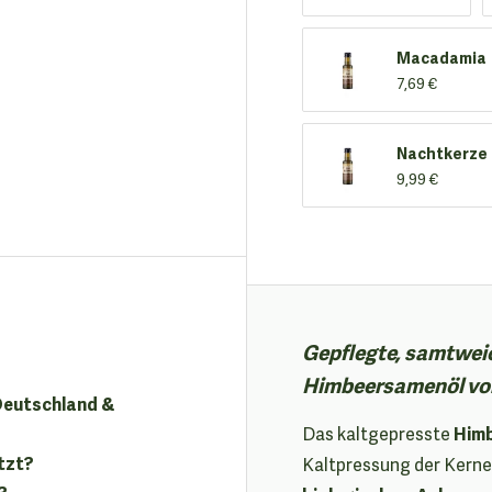
Macadamia
7,69 €
Nachtkerze
9,99 €
Gepflegte, samtweic
Himbeersamenöl von
 Deutschland &
Himb
Das kaltgepresste
tzt?
Kaltpressung der Kerne
?