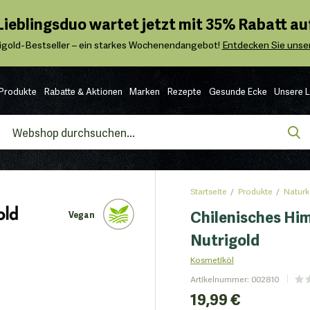
 Lieblingsduo wartet jetzt mit 35% Rabatt auf
igold-Bestseller – ein starkes Wochenendangebot!
Entdecken Sie unser
Produkte
Rabatte & Aktionen
Marken
Rezepte
Gesunde Ecke
Unsere 
Startseite
Produkte
Naturk
Chilenisches Hi
Vegan
Nutrigold
Kosmetiköl
Artikelnummer
:
002810
19,99 €