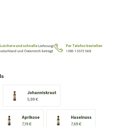
% sichere und schnelle
Lieferung!
Per Telefon bestellen
eutschland und Österreich beträgt
+385 1 5573 568
ls
Johanniskraut
5,99 €
Aprikose
Haselnuss
7,19 €
7,69 €