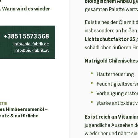
biologischem Anbau
ge
. Wann wird es wieder
gesamten Palette wertvo
Es ist eines der Öle mi
insbesondere an heißen
+385 1 5573 568
Lichtschutzfaktor 25
g
info@bio-fabrik.de
schädlichen äußeren Ein
info@bio-fabrik.at
Nutrigold Chilenische
Hauterneuerung
Feuchtigkeitsvers
Vorbeugung erster
starke antioxidati
ETIK
hes Himbeersamenöl –
hutz & natürliche
Es ist reich an Vitami
jugendliche Aussehen der
wieder her und nährt si