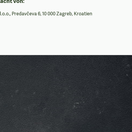
acht von:
d.o.o., Predavčeva 6, 10 000 Zagreb, Kroatien