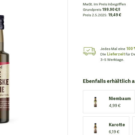
MwSt. im Preis inbegriffen
Grundpreis
199.90 €/l
Preis
2.5.2025:
19,49 €
Jedes Mal eine
100 
Die
Lieferzeit
für D
3–5 Werktage.
Ebenfalls erhältlich a
Niembaum
4,99 €
Karotte
6,19 €