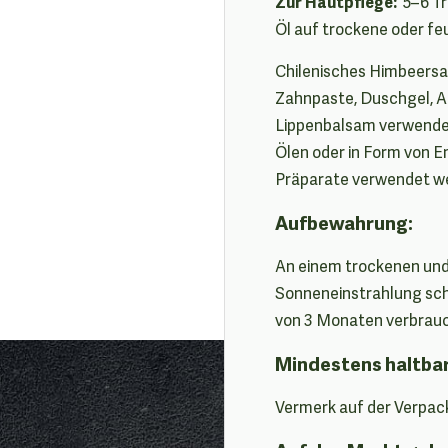
Zur Hautpflege:
5–6 Tr
Öl auf trockene oder feu
Chilenisches Himbeersa
Zahnpaste, Duschgel, 
Lippenbalsam verwendet
Ölen oder in Form von 
Präparate verwendet w
Aufbewahrung:
An einem trockenen und
Sonneneinstrahlung sch
von 3 Monaten verbrau
Mindestens haltba
Vermerk auf der Verpac