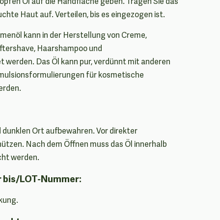
opfen Öl auf die Handfläche geben. Tragen Sie das
chte Haut auf. Verteilen, bis es eingezogen ist.
menöl kann in der Herstellung von Creme,
Aftershave, Haarshampoo und
 werden. Das Öl kann pur, verdünnt mit anderen
Emulsionsformulierungen für kosmetische
erden.
 dunklen Ort aufbewahren. Vor direkter
ützen. Nach dem Öffnen muss das Öl innerhalb
cht werden.
r bis/LOT-Nummer:
kung.