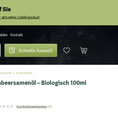
 Sie
 aktuelles Lieblingsduo!
Läden
Kontakt
Schnelle Auswahl
osmetik
Kosmetiköl
mbeersamenöl – Biologisch 100ml
Kundenbewertungen
(0)