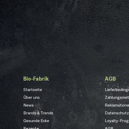
Bio-Fabrik
AGB
Startseite
Lieferbedin
Über uns
Zahlungsme
News
Reklamation
Brands & Trends
Datenschutz
Gesunde Ecke
Loyalty-Pro
Rezepte
AGB