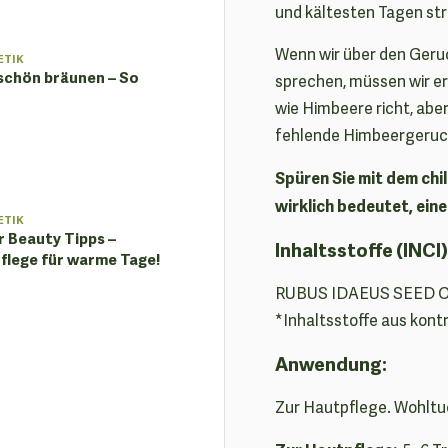
und kältesten Tagen str
Wenn wir über den Geru
ETIK
schön bräunen – So
sprechen, müssen wir erw
wie Himbeere richt, aber
fehlende Himbeergeruch 
Spüren Sie mit dem ch
wirklich bedeutet, ein
ETIK
 Beauty Tipps –
Inhaltsstoffe (INCI)
flege für warme Tage!
RUBUS IDAEUS SEED O
*Inhaltsstoffe aus kont
Anwendung:
Zur Hautpflege. Wohltu