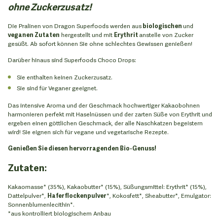
ohne Zuckerzusatz!
Die Pralinen von Dragon Superfoods werden aus
biologischen
und
veganen Zutaten
hergestellt und mit
Erythrit
anstelle von Zucker
gesüßt. Ab sofort können Sie ohne schlechtes Gewissen genießen!
Darüber hinaus sind Superfoods Choco Drops:
Sie enthalten keinen Zuckerzusatz.
Sie sind für Veganer geeignet.
Das intensive Aroma und der Geschmack hochwertiger Kakaobohnen
harmonieren perfekt mit Haselnüssen und der zarten Süße von Erythrit und
ergeben einen göttlichen Geschmack, der alle Naschkatzen begeistern
wird! Sie eignen sich für vegane und vegetarische Rezepte.
Genießen Sie diesen hervorragenden Bio-Genuss!
Zutaten:
Kakaomasse* (35%), Kakaobutter* (15%), Süßungsmittel: Erythrit* (15%),
Dattelpulver*,
Haferflockenpulver
*, Kokosfett*, Sheabutter*, Emulgator:
Sonnenblumenlecithin*.
*aus kontrolliert biologischem Anbau