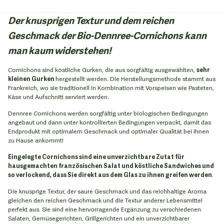
Der knusprigen Textur und dem reichen
Geschmack der Bio-Dennree-Cornichons kann
man kaum widerstehen!
Cornichons sind köstliche Gurken, die aus sorgfältig ausgewählten,
sehr
kleinen Gurken
hergestellt werden. Die Herstellungsmethode stammt aus
Frankreich, wo sie traditionell in Kombination mit Vorspeisen wie Pasteten,
Käse und Aufschnitt serviert werden.
Dennree Cornichons werden sorgfältig unter biologischen Bedingungen
angebaut und dann unter kontrollierten Bedingungen verpackt, damit das
Endprodukt mit optimalem Geschmack und optimaler Qualität bei Ihnen
zu Hause ankommt!
Eingelegte Cornichons sind eine unverzichtbare Zutat für
hausgemachten französischen Salat und köstliche Sandwiches und
so verlockend, dass Sie direkt aus dem Glas zu ihnen greifen werden
.
Die knusprige Textur, der saure Geschmack und das reichhaltige Aroma
gleichen den reichen Geschmack und die Textur anderer Lebensmittel
perfekt aus. Sie sind eine hervorragende Ergänzung zu verschiedenen
Salaten, Gemüsegerichten, Grillgerichten und ein unverzichtbarer