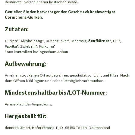
Bestandteil verschiedener köstlicher Salate.
Genießen Sie den hervorragenden Geschmack hochwertiger
Cornichons-Gurken.
Zutaten:
Gurken*, Alkoholessig*, Rübenzucker*, Meersalz,
Senfkörner
*, Dill*,
Paprika*, Zwiebeln*, Kurkuma*
*Aus kontrolliert biologischem Anbau
Aufbewahrung:
An einem trockenen Ort aufbewahren, geschützt vor Licht und Hitze. Nach
dem Öffnen kühl lagern und schnellstmöglich verbrauchen.
Mindestens haltbar bis/LOT-Nummer:
Vermerk auf der Verpackung.
Hergestellt für:
dennree GmbH, Hofer Strasse 11, D- 95183 Töpen, Deutschland