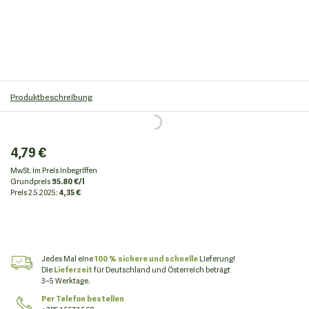
Produktbeschreibung
4,79 €
MwSt. im Preis inbegriffen
Grundpreis
95.80 €/l
Preis
2.5.2025:
4,35 €
Jedes Mal eine
100 % sichere und schnelle
Lieferung!
Die
Lieferzeit
für Deutschland und Österreich beträgt
3–5 Werktage.
Per Telefon bestellen