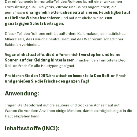
Der erfrischende Immortella-Teil des Roll-ons ist mit einer wirksamen
Formulierung aus Eukalyptus, Zitrone und Salbei angereichert, die
gemeinsam
unangenehme Gerüche neutralisieren,
Feuchtigkeit auf
natürliche Weise absorbieren
und auf natürliche Weise
zum
ganztägigen Schutz beitragen.
Dieser Teil des Roll-ons enthält außerdem Kaliumalaun, ein natürliches
Mineralsalz, das Gerüche neutralisiert und das Wachstum schädlicher
Bakterien verhindert.
Vegane Inhaltsstoffe,
die die Poren nicht verstopfen und keine
Spuren auf der Kleidung hinterlassen,
machen den Immortella Deo
Roll-on Fresh für alle Hauttypen geeignet.
Probieren Sie den 100% kroatischen Immortella Deo Roll-on Fresh
und genießen Sie die Frische den ganzen Tag!
Anwendung:
Tragen Sie Deodorant auf die saubere und trockene Achselhaut auf.
Warten Sie vor dem Anziehen einige Minuten, damit es möglichst gut in die
Haut einziehen kann.
Inhaltsstoffe (INCI):