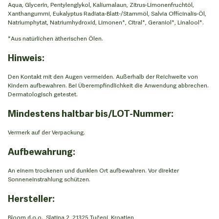
Aqua, Glycerin, Pentylenglykol, Kaliumalaun, Zitrus-Limonenfruchtöl,
Xanthangummi, Eukalyptus Radiata-Blatt-/Stammöl, Salvia Officinalis-Öl,
Natriumphytat, Natriumhydroxid, Limonen*, Citral*, Geraniol*, Linalool*.
*Aus natürlichen ätherischen Ölen.
Hinweis:
Den Kontakt mit den Augen vermeiden. Außerhalb der Reichweite von
Kindern aufbewahren. Bei Überempfindlichkeit die Anwendung abbrechen.
Dermatologisch getestet.
Mindestens haltbar bis/LOT-Nummer:
Vermerk auf der Verpackung.
Aufbewahrung:
An einem trockenen und dunklen Ort aufbewahren. Vor direkter
Sonneneinstrahlung schützen.
Hersteller:
Bloom d.o.o., Slatina 2, 21325 Tučepi, Kroatien