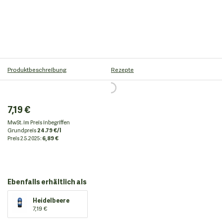
Produktbeschreibung
Rezepte
7,19 €
MwSt. im Preis inbegriffen
Grundpreis
24.79 €/l
Preis
2.5.2025:
6,89 €
Ebenfalls erhältlich als
Heidelbeere
7,19 €