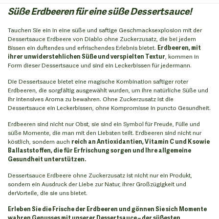
Süße Erdbeeren für eine süße Dessertsauce!
Tauchen Sie ein in eine süße und saftige Geschmacksexplosion mit der
Dessertsauce Erdbeere von Diablo ohne Zuckerzusatz, die bei jedem
Bissen ein duftendes und erfrischendes Erlebnis bietet.
Erdbeeren, mit
ihrer unwiderstehlichen Süße und verspielten Textur
, kommen in
Form dieser Dessertsauce und sind ein Leckerbissen für jedermann.
Die Dessertsauce bietet eine magische Kombination saftiger roter
Erdbeeren, die sorgfältig ausgewählt wurden, um ihre natürliche Süße und
ihr intensives Aroma zu bewahren. Ohne Zuckerzusatz ist die
Dessertsauce ein Leckerbissen, ohne Kompromisse in puncto Gesundheit.
Erdbeeren sind nicht nur Obst, sie sind ein Symbol für Freude, Fülle und
süße Momente, die man mit den Liebsten teilt. Erdbeeren sind nicht nur
köstlich, sondern auch
reich an Antioxidantien, Vitamin C und K sowie
Ballaststoffen, die für Erfrischung sorgen und Ihre allgemeine
Gesundheit unterstützen.
Dessertsauce Erdbeere ohne Zuckerzusatz ist nicht nur ein Produkt,
sondern ein Ausdruck der Liebe zur Natur, ihrer Großzügigkeit und
derVorteile, die sie uns bietet.
Erleben Sie die Frische der Erdbeeren und gönnen Sie sich Momente
wahren Genusses mit unserer Dessertsauce – der süßesten