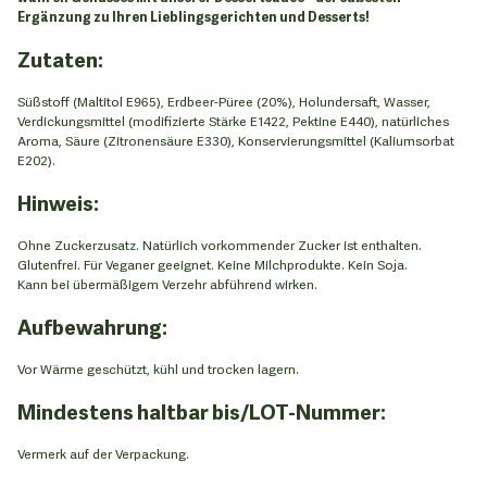
Ergänzung zu Ihren Lieblingsgerichten und Desserts!
Zutaten:
Süßstoff (Maltitol E965), Erdbeer-Püree (20%), Holundersaft, Wasser,
Verdickungsmittel (modifizierte Stärke E1422, Pektine E440), natürliches
Aroma, Säure (Zitronensäure E330), Konservierungsmittel (Kaliumsorbat
E202).
Hinweis:
Ohne Zuckerzusatz. Natürlich vorkommender Zucker ist enthalten.
Glutenfrei. Für Veganer geeignet. Keine Milchprodukte. Kein Soja.
Kann bei übermäßigem Verzehr abführend wirken.
Aufbewahrung:
Vor Wärme geschützt, kühl und trocken lagern.
Mindestens haltbar bis/LOT-Nummer:
Vermerk auf der Verpackung.