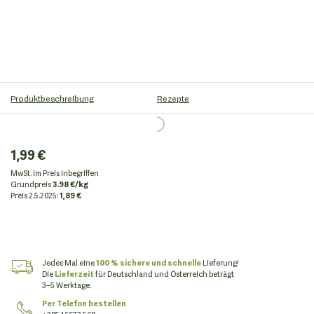
Produktbeschreibung
Rezepte
1,99 €
MwSt. im Preis inbegriffen
Grundpreis
3.98 €/kg
Preis
2.5.2025:
1,89 €
Jedes Mal eine
100 % sichere und schnelle
Lieferung!
Die
Lieferzeit
für Deutschland und Österreich beträgt
3–5 Werktage.
Per Telefon bestellen