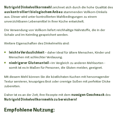
Nutrigold Dinkelvollkornmehl
zeichnet sich durch die hohe Qualität des
aus kontrolliert biologischem Anbau
stammenden Vollkorn-Dinkels
aus. Dieser wird unter kontrollierten Mahlbedingungen zu einem
unverzichtbaren Lebensmittel in Ihrer Küche entwickelt.
Die Verwendung von Vollkorn liefert reichhaltige Nährstoffe, die in der
Schale und im Keimling gespeichert werden.
Weitere Eigenschaften des Dinkelmehls sind:
leichte Verdaulichkeit
– daher ideal für ältere Menschen, Kinder und
Menschen mit schlechter Verdauung.
niedrigerer Glutenanteil –
im Vergleich zu anderen Mehlsorten -
somit ist es in Maßen für Personen, die Gluten meiden, geeignet.
Mit diesem Mehl können Sie die köstlichsten Kuchen mit hervorragender
Textur servieren, knuspriges Brot oder cremige Soßen mit perfekter Dicke
zubereiten.
Daher ist es an der Zeit, Ihre Rezepte mit dem
nussigen Geschmack
des
Nutrigold Dinkelvollkornmehls zu bereichern!
Empfohlene Nutzung: