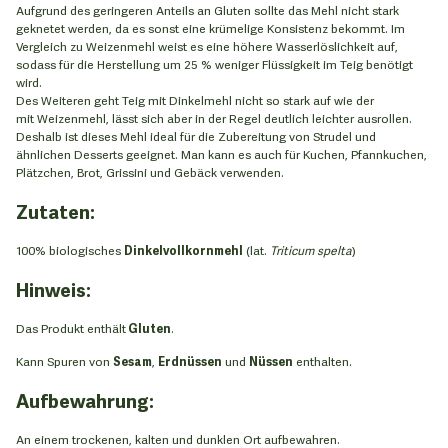
Aufgrund des geringeren Anteils an Gluten sollte das Mehl nicht stark
geknetet werden, da es sonst eine krümelige Konsistenz bekommt. Im
Vergleich zu Weizenmehl weist es eine höhere Wasserlöslichkeit auf,
sodass für die Herstellung um 25 % weniger Flüssigkeit im Teig benötigt
wird.
Des Weiteren geht Teig mit Dinkelmehl nicht so stark auf wie der
mit Weizenmehl, lässt sich aber in der Regel deutlich leichter ausrollen.
Deshalb ist dieses Mehl ideal für die Zubereitung von Strudel und
ähnlichen Desserts geeignet. Man kann es auch für Kuchen, Pfannkuchen,
Plätzchen, Brot, Grissini und Gebäck verwenden.
Zutaten:
100% biologisches
Dinkelvollkornmehl
(lat.
Triticum spelta
)
Hinweis:
Das Produkt enthält
Gluten
.
Kann Spuren von
Sesam
,
Erdnüssen
und
Nüssen
enthalten.
Aufbewahrung:
An einem trockenen, kalten und dunklen Ort aufbewahren.