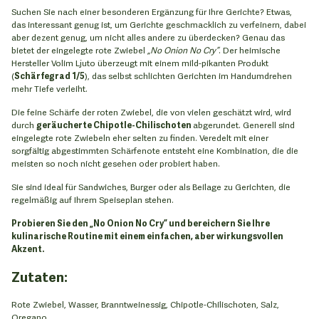
Suchen Sie nach einer besonderen Ergänzung für Ihre Gerichte? Etwas,
das interessant genug ist, um Gerichte geschmacklich zu verfeinern, dabei
aber dezent genug, um nicht alles andere zu überdecken? Genau das
bietet der eingelegte rote Zwiebel
„No Onion No Cry”
. Der heimische
Hersteller Volim Ljuto überzeugt mit einem mild-pikanten Produkt
(
Schärfegrad 1/5
), das selbst schlichten Gerichten im Handumdrehen
mehr Tiefe verleiht.
Die feine Schärfe der roten Zwiebel, die von vielen geschätzt wird, wird
durch
geräucherte Chipotle-Chilischoten
abgerundet. Generell sind
eingelegte rote Zwiebeln eher selten zu finden. Veredelt mit einer
sorgfältig abgestimmten Schärfenote entsteht eine Kombination, die die
meisten so noch nicht gesehen oder probiert haben.
Sie sind ideal für Sandwiches, Burger oder als Beilage zu Gerichten, die
regelmäßig auf Ihrem Speiseplan stehen.
Probieren Sie den „No Onion No Cry” und bereichern Sie Ihre
kulinarische Routine mit einem einfachen, aber wirkungsvollen
Akzent.
Zutaten:
Rote Zwiebel, Wasser, Branntweinessig, Chipotle-Chilischoten, Salz,
Oregano