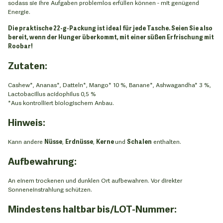
sodass sie ihre Aufgaben problemlos erfüllen können - mit genügend
Energie.
Die praktische 22-g-Packung ist ideal für jede Tasche. Seien Sie also
bereit, wenn der Hunger überkommt, mit einer süßen Erfrischung mit
Roobar!
Zutaten:
Cashew*, Ananas*, Datteln*, Mango* 10 %, Banane*, Ashwagandha* 3 %,
Lactobacillus acidophilus 0,5 %
*Aus kontrolliert biologischem Anbau.
Hinweis:
Kann andere
Nüsse
,
Erdnüsse
,
Kerne
und
Schalen
enthalten.
Aufbewahrung:
An einem trockenen und dunklen Ort aufbewahren. Vor direkter
Sonneneinstrahlung schützen.
Mindestens haltbar bis/LOT-Nummer: