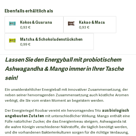
Ebenfalls erhältlich als
Kokos & Guarana
Kakao & Maca
0,93 €
0,93 €
Matcha & Schokoladenstückchen
0,99 €
Lassen Sie den Energyball mit probiotischem
Ashwagandha & Mango immer in Ihrer Tasche
sein!
Ein unwiderstehlicher Energieball mit innovativer Zusammensetzung, der
neben seiner hervorragenden Zusammensetzung auch köstliche Aromen
verbirgt, die Sie vom ersten Moment an begeistern werden.
Der Energieriegel Roobar vereint ein hervorragendes Trio
aus biologisch
angebauten Zutaten
mit unterschiedlicher Wirkung. Mango enthält eine
Fülle natürlicher Zucker, die das Energieniveau steigern, Ashwaganda ist
die wahre Königin verschiedener Nährstoffe, die täglich benötigt werden,
und die vorhandenen Bakterienkulturen sorgen für die richtige Verdauung,