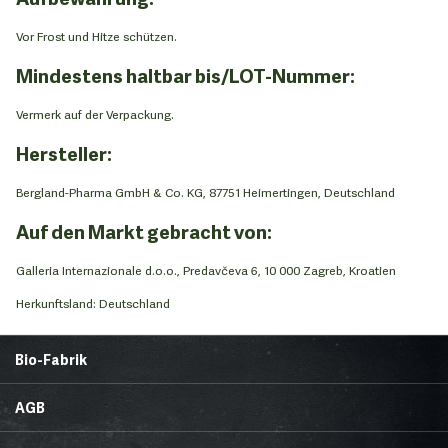
Vor Frost und Hitze schützen.
Mindestens haltbar bis/LOT-Nummer:
Vermerk auf der Verpackung.
Hersteller:
Bergland-Pharma GmbH & Co. KG, 87751 Heimertingen, Deutschland
Auf den Markt gebracht von:
Galleria Internazionale d.o.o., Predavčeva 6, 10 000 Zagreb, Kroatien
Herkunftsland: Deutschland
Bio-Fabrik
Startseite
Über uns
AGB
News
Brands & Trends
Lieferbedingungen
Zahlungsmethoden
Gesunde Ecke
Rezepte