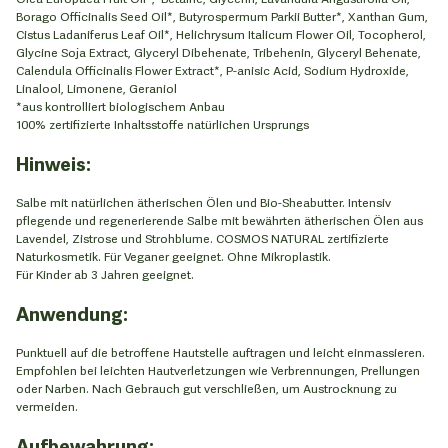
Borago Officinalis Seed Oil*, Butyrospermum Parkii Butter*, Xanthan Gum,
Cistus Ladaniferus Leaf Oil*, Helichrysum Italicum Flower Oil, Tocopherol,
Glycine Soja Extract, Glyceryl Dibehenate, Tribehenin, Glyceryl Behenate,
Calendula Officinalis Flower Extract*, P-anisic Acid, Sodium Hydroxide,
Linalool, Limonene, Geraniol
*aus kontrolliert biologischem Anbau
100% zertifizierte Inhaltsstoffe natürlichen Ursprungs
Hinweis:
Salbe mit natürlichen ätherischen Ölen und Bio-Sheabutter. Intensiv
pflegende und regenerierende Salbe mit bewährten ätherischen Ölen aus
Lavendel, Zistrose und Strohblume. COSMOS NATURAL zertifizierte
Naturkosmetik. Für Veganer geeignet. Ohne Mikroplastik.
Für Kinder ab 3 Jahren geeignet.
Anwendung:
Punktuell auf die betroffene Hautstelle auftragen und leicht einmassieren.
Empfohlen bei leichten Hautverletzungen wie Verbrennungen, Prellungen
oder Narben. Nach Gebrauch gut verschließen, um Austrocknung zu
vermeiden.
Aufbewahrung: