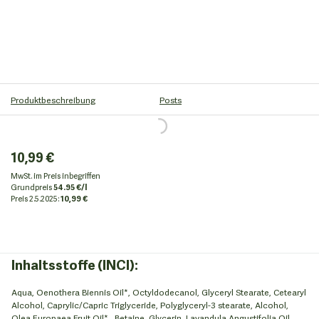
Produktbeschreibung
Posts
10,99 €
MwSt. im Preis inbegriffen
Grundpreis
54.95 €/l
Preis
2.5.2025:
10,99 €
Inhaltsstoffe (INCI):
Aqua, Oenothera Biennis Oil*, Octyldodecanol, Glyceryl Stearate, Cetearyl
Alcohol, Caprylic/Capric Triglyceride, Polyglyceryl-3 stearate, Alcohol,
Olea Europaea Fruit Oil*, Betaine, Glycerin, Lavandula Angustifolia Oil,