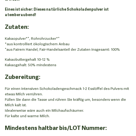
Eines ist sicher: Dieses natürliche Schokoladenpulver ist
atemberaubend!
Zutaten:
Kakaopulver*°, Rohrohrzucker*°
*aus kontrolliert ökologischem Anbau
°aus Fairem Handel, Fair-Handelsanteil der Zutaten insgesamt: 100%
Kakaobuttergehalt 10-12 %
Kakaogehalt: 50% mindestens
Zubereitung:
Für einen intensiven Schokoladengeschmack 1-2 Esslöffel des Pulvers mit
etwas Milch verrühren.
Füllen Sie dann die Tasse und rühren Sie kräftig um, besonders wenn die
Milch kalt ist.
Idealerweise wäre auch ein Milchaufschäumer.
Für kalte und warme Milch.
Mindestens haltbar bis/LOT Nummer: