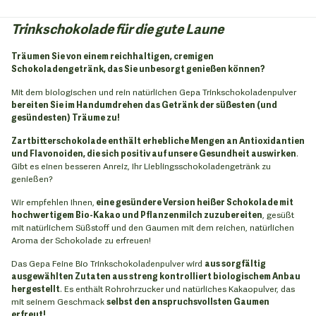
Trinkschokolade für die gute Laune
Träumen Sie von einem reichhaltigen, cremigen
Schokoladengetränk, das Sie unbesorgt genießen können?
Mit dem biologischen und rein natürlichen Gepa Trinkschokoladenpulver
bereiten Sie im Handumdrehen das Getränk der süßesten (und
gesündesten) Träume zu!
Zartbitterschokolade enthält erhebliche Mengen an Antioxidantien
und Flavonoiden, die sich positiv auf unsere Gesundheit auswirken
.
Gibt es einen besseren Anreiz, Ihr Lieblingsschokoladengetränk zu
genießen?
Wir empfehlen Ihnen,
eine gesündere Version heißer Schokolade mit
hochwertigem Bio-Kakao und Pflanzenmilch zuzubereiten
, gesüßt
mit natürlichem Süßstoff und den Gaumen mit dem reichen, natürlichen
Aroma der Schokolade zu erfreuen!
Das Gepa Feine Bio Trinkschokoladenpulver wird
aus sorgfältig
ausgewählten Zutaten aus streng kontrolliert biologischem Anbau
hergestellt
. Es enthält Rohrohrzucker und natürliches Kakaopulver, das
mit seinem Geschmack
selbst den anspruchsvollsten Gaumen
erfreut!