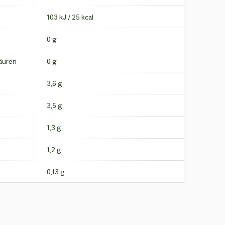
103 kJ / 25 kcal
0 g
säuren
0 g
3,6 g
3,5 g
1,3 g
1,2 g
0,13 g