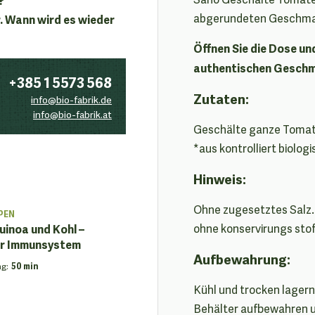
abgerundeten Geschma
. Wann wird es wieder
Öffnen Sie die Dose un
authentischen Geschm
+385 1 5573 568
Zutaten:
info@bio-fabrik.de
info@bio-fabrik.at
Geschälte ganze Tomate
*aus kontrolliert biolo
Hinweis:
Ohne zugesetztes Salz.
PEN
uinoa und Kohl –
ohne konservirungs stof
Ihr Immunsystem
Aufbewahrung:
ng
:
50 min
Kühl und trocken lager
Behälter aufbewahren u