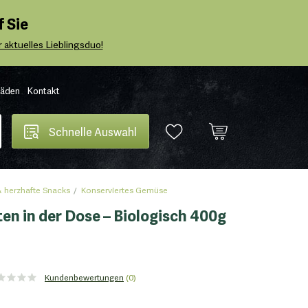
 Sie
 aktuelles Lieblingsduo!
Läden
Kontakt
Schnelle Auswahl
 herzhafte Snacks
Konserviertes Gemüse
n in der Dose – Biologisch 400g
Kundenbewertungen
(0)