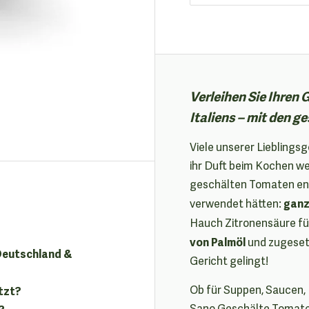
Verleihen Sie Ihre
Italiens – mit den 
Viele unserer Lieblings
ihr Duft beim Kochen w
geschälten Tomaten en
ganz
verwendet hätten:
Hauch Zitronensäure für
von Palmöl
und zugesetz
 Deutschland &
Gericht gelingt!
Ob für Suppen, Saucen,
tzt?
Sano Geschälte Tomaten
?