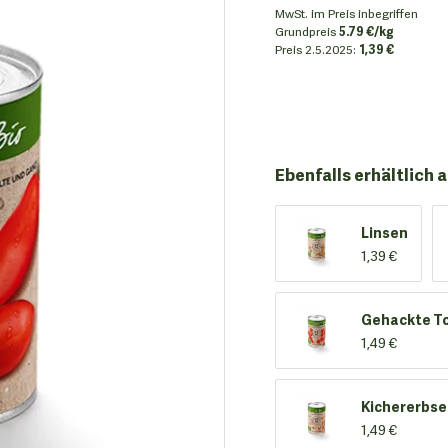
MwSt. im Preis inbegriffen
Grundpreis
5.79 €/kg
Preis
2.5.2025:
1,39 €
Ebenfalls erhältlich a
Linsen
1,39 €
Gehackte T
1,49 €
Kichererbs
1,49 €