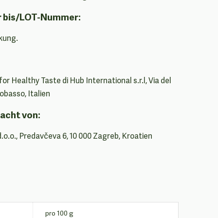
r bis/LOT-Nummer:
kung.
or Healthy Taste di Hub International s.r.l, Via del
obasso, Italien
acht von:
d.o.o., Predavčeva 6, 10 000 Zagreb, Kroatien
pro 100 g