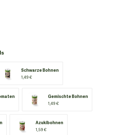
ls
Schwarze Bohnen
1,49 €
omaten
Gemischte Bohnen
1,49 €
en
Azukibohnen
1,59 €