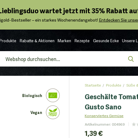
 Lieblingsduo wartet jetzt mit 35% Rabatt auf
igold-Bestseller – ein starkes Wochenendangebot!
Entdecken Sie unser
Produkte
Rabatte & Aktionen
Marken
Rezepte
Gesunde Ecke
Unsere 
Startseite
Produkte
Süße &
Geschälte Tomate
Biologisch
Gusto Sano
Vegan
Konserviertes Gemüse
Artikelnummer
:
004969
1,39 €