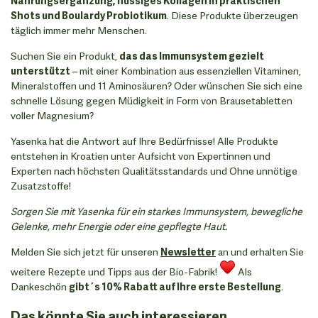
Nahrungsergänzung, flüssiges Kollagen in praktischen
Shots und Boulardy Probiotikum
. Diese Produkte überzeugen
täglich immer mehr Menschen.
Suchen Sie ein Produkt,
das das Immunsystem gezielt
unterstützt
– mit einer Kombination aus essenziellen Vitaminen,
Mineralstoffen und 11 Aminosäuren? Oder wünschen Sie sich eine
schnelle Lösung gegen Müdigkeit in Form von Brausetabletten
voller Magnesium?
Yasenka hat die Antwort auf Ihre Bedürfnisse! Alle Produkte
entstehen in Kroatien unter Aufsicht von Expertinnen und
Experten nach höchsten Qualitätsstandards und Ohne unnötige
Zusatzstoffe!
Sorgen Sie mit Yasenka für ein starkes Immunsystem, bewegliche
Gelenke, mehr Energie oder eine gepflegte Haut.
Melden Sie sich jetzt für unseren
Newsletter
an und erhalten Sie
weitere Rezepte und Tipps aus der Bio-Fabrik!
Als
Dankeschön
gibt´s 10% Rabatt auf Ihre erste Bestellung
.
Das könnte Sie auch interessieren...