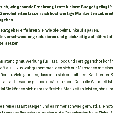
 sich, wie gesunde Ernährung trotz kleinem Budget gelingt? 
Gewohnheiten lassen sich hochwertige Mahlzeiten zubereit
ugeben.
 Ratgeber erfahren Sie, wie Sie beim Einkauf sparen,
elverschwendung reduzieren und gleichzeitig auf nährstof
el setzen.
r wir ständig mit Werbung für Fast Food und Fertiggerichte konfro
oft als Luxus wahrgenommen, den sich nur Menschen mit ein
önnen. Viele glauben, dass man sich nur mit dem Kauf teurer 
staurantbesuche gesund ernähren kann. Doch die Wahrheit ist
in!
Sie können sich nährstoffreiche Mahlzeiten leisten, ohne I
 die Preise rasant steigen und es immer schwieriger wird, alle n
 Monat zu finanzieren, ist eine gute Organisation beim Einkauf