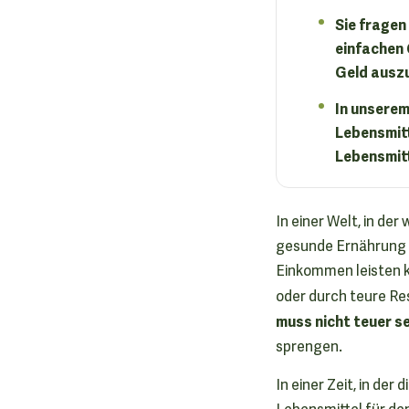
Sie fragen
einfachen 
Geld ausz
In unserem
Lebensmitt
Lebensmitt
In einer Welt, in de
gesunde Ernährung 
Einkommen leisten k
oder durch teure Re
muss nicht teuer se
sprengen.
In einer Zeit, in der
Lebensmittel für den