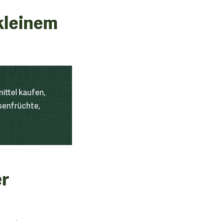
kleinem
ittel kaufen,
lsenfrüchte,
er