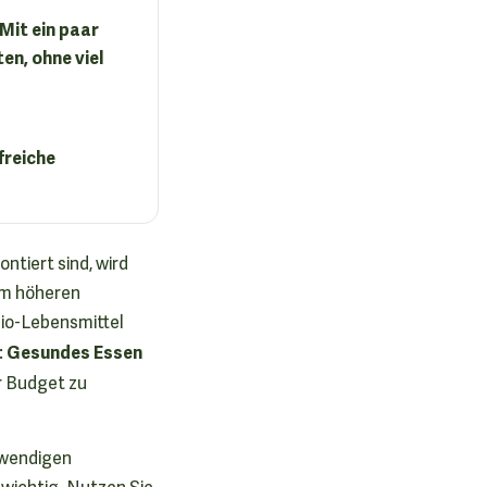
Mit ein paar
en, ohne viel
freiche
ntiert sind, wird
em höheren
Bio-Lebensmittel
Gesundes Essen
:
hr Budget zu
otwendigen
 wichtig. Nutzen Sie