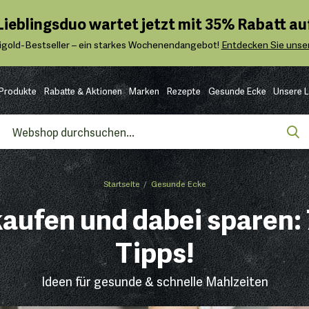
 Lieblingsduo wartet jetzt mit 35% Rabatt auf
igold-Bestseller – ein starkes Wochenendangebot!
Entdecken Sie unser
Produkte
Rabatte & Aktionen
Marken
Rezepte
Gesunde Ecke
Unsere 
Startseite
Gesunde Ecke
aufen und dabei sparen: 
Tipps!
Ideen für gesunde & schnelle Mahlzeiten