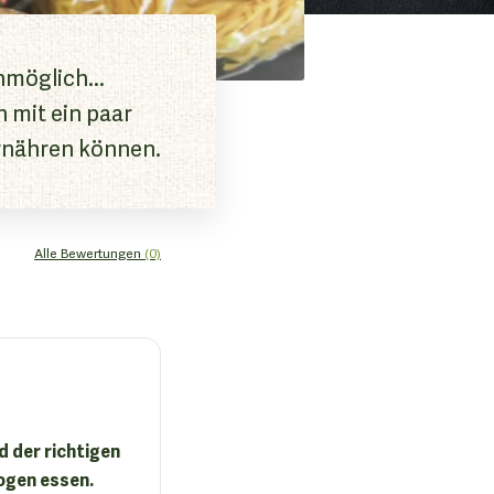
nmöglich...
n mit ein paar
ernähren können.
Alle Bewertungen
(0)
d der richtigen
ogen essen.