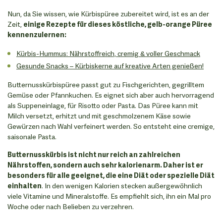
Nun, da Sie wissen, wie Kürbispüree zubereitet wird, ist es an der
Zeit,
einige Rezepte für dieses köstliche, gelb-orange Püree
kennenzulernen:
Kürbis-Hummus: Nährstoffreich, cremig & voller Geschmack
Gesunde Snacks – Kürbiskerne auf kreative Arten genießen!
Butternusskürbispüree passt gut zu Fischgerichten, gegrilltem
Gemüse oder Pfannkuchen. Es eignet sich aber auch hervorragend
als Suppeneinlage, für Risotto oder Pasta. Das Püree kann mit
Milch versetzt, erhitzt und mit geschmolzenem Käse sowie
Gewürzen nach Wahl verfeinert werden. So entsteht eine cremige,
saisonale Pasta.
Butternusskürbis ist nicht nur reich an zahlreichen
Nährstoffen, sondern auch sehr kalorienarm. Daher ist er
besonders für alle geeignet, die eine Diät oder spezielle Diät
einhalten
. In den wenigen Kalorien stecken außergewöhnlich
viele Vitamine und Mineralstoffe. Es empfiehlt sich, ihn ein Mal pro
Woche oder nach Belieben zu verzehren.