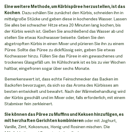
Eine weitere Methode, um Kürbispüree herzustellen, ist das
Kochen
. Dazu schälen Sie zunächst den Kürbis, schneiden ihn in
mittelgroße Stücke und geben diese in kochendes Wasser. Lassen
Sie alles bei schwacher Hitze etwa 20 Minuten lang kochen, bis
der Kürbis weich ist. Gießen Sie anschließend das Wasser ab und
stellen Sie etwas Kochwasser beiseite. Geben Sie den
abgetropften Kürbis in einen Mixer und pürieren Sie ihn zu einem
Püree. Sollte das Püree zu dickflüssig sein, geben Sie etwas
Kochwasser hinzu. Füllen Sie das Püree in ein gewaschenes und
trockenes Glasgefäß um. Im Kühlschrank ist es bis zu vier Wochen
haltbar, eingefroren sogar über sechs Monate.
Bemerkenswert ist, dass echte Feinschmecker das Backen im
Backofen bevorzugen, da sich so das Aroma des Kürbisses am
besten entwickelt und bewahrt. Nach der Wärmebehandlung wird
der Kürbis geschält und im Mixer oder, falls erforderlich, mit einem
Stabmixer fein zerkleinert.
Sie können das Püree zu Muffins und Keksen hinzufügen, es
mit herzhaften Gerichten kombinieren
oder mit Joghurt,
Vanille, Zimt, Kokosnuss, Honig und Rosinen mischen. Die