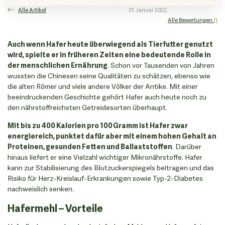
Alle Artikel
31. Januar 2022.
Alle Bewertungen
()
Auch wenn Hafer heute überwiegend als Tierfutter genutzt
wird, spielte er in früheren Zeiten eine bedeutende Rolle in
der menschlichen Ernährung
. Schon vor Tausenden von Jahren
wussten die Chinesen seine Qualitäten zu schätzen, ebenso wie
die alten Römer und viele andere Völker der Antike. Mit einer
beeindruckenden Geschichte gehört Hafer auch heute noch zu
den nährstoffreichsten Getreidesorten überhaupt.
Mit bis zu 400 Kalorien pro 100 Gramm ist Hafer zwar
energiereich, punktet dafür aber mit einem hohen Gehalt an
Proteinen, gesunden Fetten und Ballaststoffen
. Darüber
hinaus liefert er eine Vielzahl wichtiger Mikronährstoffe. Hafer
kann zur Stabilisierung des Blutzuckerspiegels beitragen und das
Risiko für Herz-Kreislauf-Erkrankungen sowie Typ-2-Diabetes
nachweislich senken.
Hafermehl – Vorteile