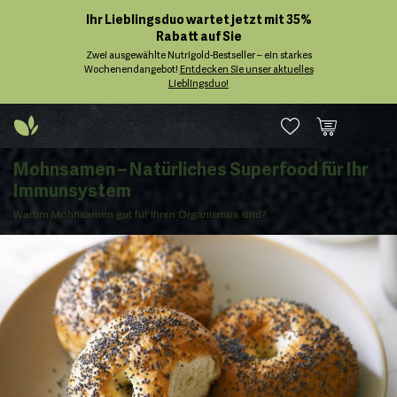
Ihr Lieblingsduo wartet jetzt mit 35%
Rabatt auf Sie
Zwei ausgewählte Nutrigold-Bestseller – ein starkes
Wochenendangebot!
Entdecken Sie unser aktuelles
Lieblingsduo!
Mohnsamen – Natürliches Superfood für Ihr
Immunsystem
Warum Mohnsamen gut für Ihren Organismus sind?