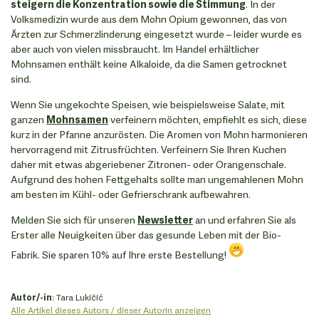
steigern die Konzentration sowie die Stimmung
. In der
Volksmedizin wurde aus dem Mohn Opium gewonnen, das von
Ärzten zur Schmerzlinderung eingesetzt wurde – leider wurde es
aber auch von vielen missbraucht. Im Handel erhältlicher
Mohnsamen enthält keine Alkaloide, da die Samen getrocknet
sind.
Wenn Sie ungekochte Speisen, wie beispielsweise Salate, mit
ganzen
Mohnsamen
verfeinern möchten, empfiehlt es sich, diese
kurz in der Pfanne anzurösten. Die Aromen von Mohn harmonieren
hervorragend mit Zitrusfrüchten. Verfeinern Sie Ihren Kuchen
daher mit etwas abgeriebener Zitronen- oder Orangenschale.
Aufgrund des hohen Fettgehalts sollte man ungemahlenen Mohn
am besten im Kühl- oder Gefrierschrank aufbewahren.
Melden Sie sich für unseren
Newsletter
an und erfahren Sie als
Erster alle Neuigkeiten über das gesunde Leben mit der Bio-
Fabrik. Sie sparen 10% auf Ihre erste Bestellung!
Autor/-in
: Tara Lukičić
Alle Artikel dieses Autors / dieser Autorin anzeigen