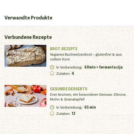
Verwandte Produkte
Verbundene
Rezepte
BROT-REZEPTE
Veganes Buchweizenbrot – glutenfrei & aus
vollem Korn
In Vorbereitung
:
60min + fermentacija
Zutaten
:
4
GESUNDE DESSERTS
Drei Aromen, ein besonderer Genuss: Zitrone,
Mohn & Granatapfel!
In Vorbereitung
:
65 min
Zutaten
:
12