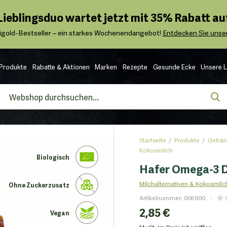
 Lieblingsduo wartet jetzt mit 35% Rabatt auf
igold-Bestseller – ein starkes Wochenendangebot!
Entdecken Sie unser
Produkte
Rabatte & Aktionen
Marken
Rezepte
Gesunde Ecke
Unsere 
Startseite
Produkte
Geträn
Kokosmilch
Biologisch
Hafer Omega-3 D
Milchalternativen & Kokosmilc
Ohne Zuckerzusatz
Artikelnummer
:
006900
2,85 €
Vegan
MwSt. im Preis inbegriffen