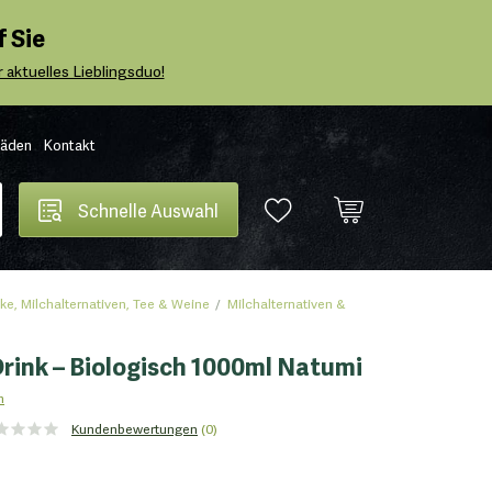
 Sie
 aktuelles Lieblingsduo!
Läden
Kontakt
Schnelle Auswahl
ke, Milchalternativen, Tee & Weine
Milchalternativen &
rink – Biologisch 1000ml Natumi
h
Kundenbewertungen
(0)