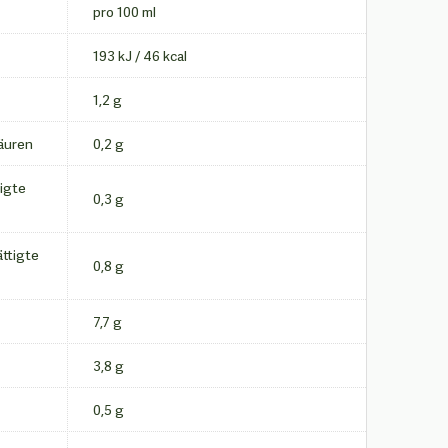
pro 100 ml
193 kJ / 46 kcal
1,2 g
äuren
0,2 g
igte
0,3 g
ttigte
0,8 g
7,7 g
3,8 g
0,5 g