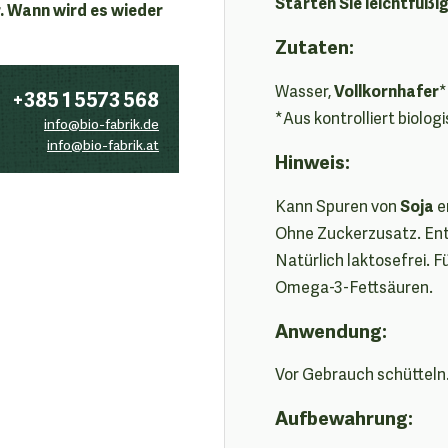
Starten Sie leichtfüßi
. Wann wird es wieder
Zutaten:
Vollkornhafer
Wasser,
*
+385 1 5573 568
*Aus kontrolliert biolo
info@bio-fabrik.de
info@bio-fabrik.at
Hinweis:
Soja
Kann Spuren von
e
Ohne Zuckerzusatz. Ent
Natürlich laktosefrei. 
Omega-3-Fettsäuren.
Anwendung:
Vor Gebrauch schütteln
Aufbewahrung: