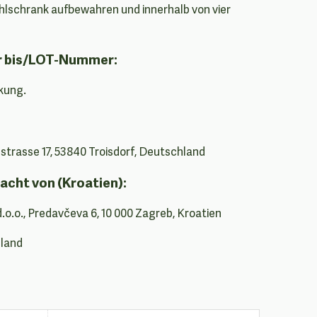
lschrank aufbewahren und innerhalb von vier
r bis/LOT-Nummer:
kung.
trasse 17, 53840 Troisdorf, Deutschland
acht von (Kroatien):
d.o.o., Predavčeva 6, 10 000 Zagreb, Kroatien
hland