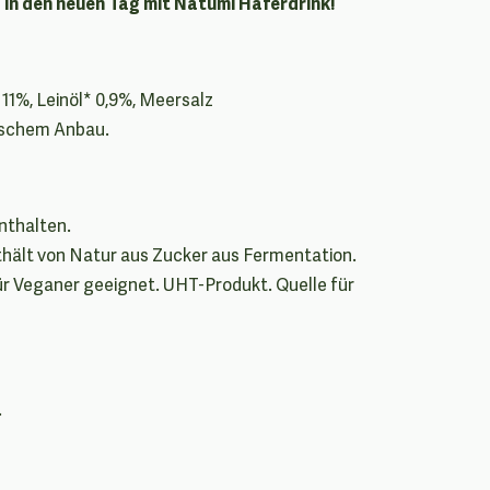
g in den neuen Tag mit Natumi Haferdrink!
 11%, Leinöl* 0,9%, Meersalz
gischem Anbau.
nthalten.
hält von Natur aus Zucker aus Fermentation.
Für Veganer geeignet. UHT-Produkt. Quelle für
.