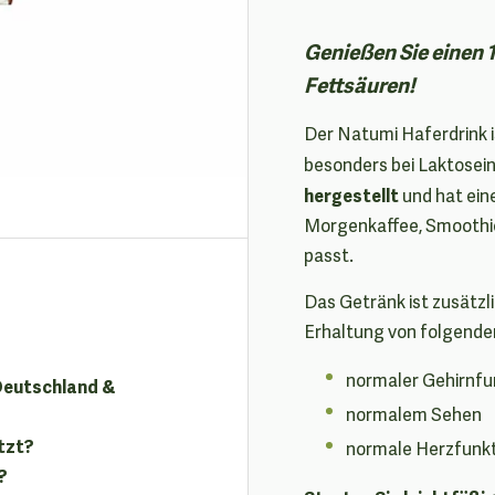
Genießen Sie einen 
Fettsäuren!
Der Natumi Haferdrink 
besonders bei Laktosein
hergestellt
und hat ei
Morgenkaffee, Smoothie
passt.
Das Getränk ist zusätzl
Erhaltung von folgende
normaler Gehirnfu
 Deutschland &
normalem Sehen
tzt?
normale Herzfunk
?