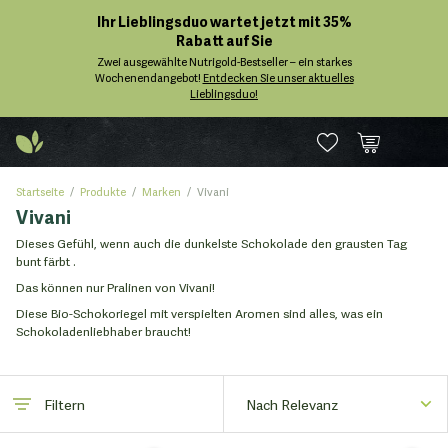
Ihr Lieblingsduo wartet jetzt mit 35%
Rabatt auf Sie
Zwei ausgewählte Nutrigold-Bestseller – ein starkes
Wochenendangebot!
Entdecken Sie unser aktuelles
Lieblingsduo!
Startseite
Produkte
Marken
Vivani
Vivani
Dieses Gefühl, wenn auch die dunkelste Schokolade den grausten Tag
bunt färbt .
Das können nur Pralinen von Vivani!
Diese Bio-Schokoriegel mit verspielten Aromen sind alles, was ein
Schokoladenliebhaber braucht!
Filtern