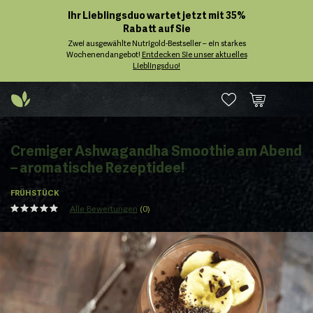
Ihr Lieblingsduo wartet jetzt mit 35%
Rabatt auf Sie
Zwei ausgewählte Nutrigold-Bestseller – ein starkes
Wochenendangebot!
Entdecken Sie unser aktuelles
Lieblingsduo!
Cremiger Ashwagandha Smoothie am Abend
– aromatische Rezeptidee!
FRÜHSTÜCK
Alle Bewertungen
(0)