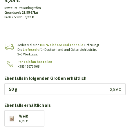
4,39 €
MwSt. im Preis inbegriffen
Grundpreis
21.95 €/kg
Preis
2.5.2025:
3,99 €
Jedes Mal eine
100 % sichere und schnelle
Lieferung!
Die
Lieferzeit
für Deutschland und Österreich beträgt
3–5 Werktage.
Per Telefon bestellen
+385 1 5573 568
Ebenfalls in folgenden Größen erhältlich
50 g
2,99 €
Ebenfalls erhältlich als
Weiß
6,19 €