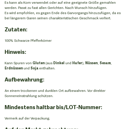
Es kann als Korn verwendet oder auf eine geeignete Größe gemahlen
werden. Passt zu fast allen Gerichten. Nach Wunsch hinzufügen.
Es wird empfohlen, es gegen Ende des Garvorgangs hinzuzufügen, da es
bei längerem Garen seinen charakteristischen Geschmack verliert.
Zutaten:
100% Schwarze Pfefferkörner
Hinweis:
Kann Spuren von
Gluten
(aus
Dinkel
und
Hafer
),
Nüssen
,
Sesam
,
Erdnüssen
und
Soja
enthalten.
Aufbewahrung:
An einem trockenen und dunklen Ort aufbewahren. Vor direkter
Sonneneinstrahlung schützen.
Mindestens haltbar bis/LOT-Nummer:
Vermerk auf der Verpackung.