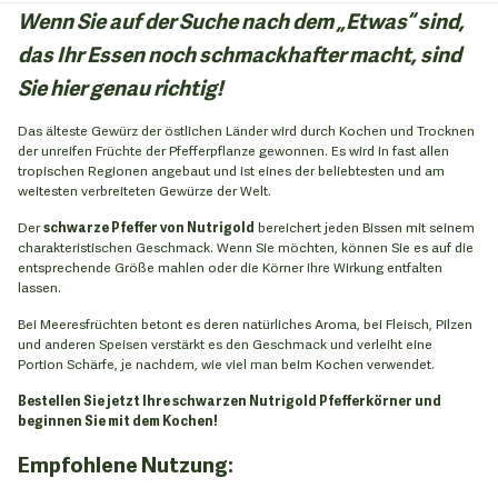
Wenn Sie auf der Suche nach dem „Etwas“ sind,
das Ihr Essen noch schmackhafter macht, sind
Sie hier genau richtig!
Das älteste Gewürz der östlichen Länder wird durch Kochen und Trocknen
der unreifen Früchte der Pfefferpflanze gewonnen. Es wird in fast allen
tropischen Regionen angebaut und ist eines der beliebtesten und am
weitesten verbreiteten Gewürze der Welt.
Der
schwarze Pfeffer von Nutrigold
bereichert jeden Bissen mit seinem
charakteristischen Geschmack. Wenn Sie möchten, können Sie es auf die
entsprechende Größe mahlen oder die Körner ihre Wirkung entfalten
lassen.
Bei Meeresfrüchten betont es deren natürliches Aroma, bei Fleisch, Pilzen
und anderen Speisen verstärkt es den Geschmack und verleiht eine
Portion Schärfe, je nachdem, wie viel man beim Kochen verwendet.
Bestellen Sie jetzt Ihre schwarzen Nutrigold Pfefferkörner und
beginnen Sie mit dem Kochen!
Empfohlene Nutzung: