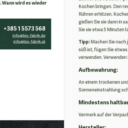
. Wann wird es wieder
Kochen bringen. Den re
Rühren erhitzen. Kochen
gießen Sie sie dann in s
+385 1 5573 568
Sie sie etwa 5 Minuten l
info@bio-fabrik.de
Tipp:
info@bio-fabrik.at
Machen Sie nach j
süß ist, fügen Sie etwas
verwenden. Verwenden S
Aufbewahrung:
An einem trockenen und
Sonneneinstrahlung sc
Mindestens haltba
Vermerk auf der Verpac
Hersteller: