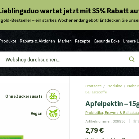
 Lieblingsduo wartet jetzt mit 35% Rabatt auf
igold-Bestseller – ein starkes Wochenendangebot!
Entdecken Sie unser
Produkte
Rabatte & Aktionen
Marken
Rezepte
Gesunde Ecke
Unsere 
Startseite
Produkte
Nahrun
Ballaststoffe
Ohne Zuckerzusatz
Apfelpektin – 15g
Probiotika, Enzyme & Ballastst
Vegan
Artikelnummer
:
006936
2,79 €
MwSt. im Preis inbegriffen