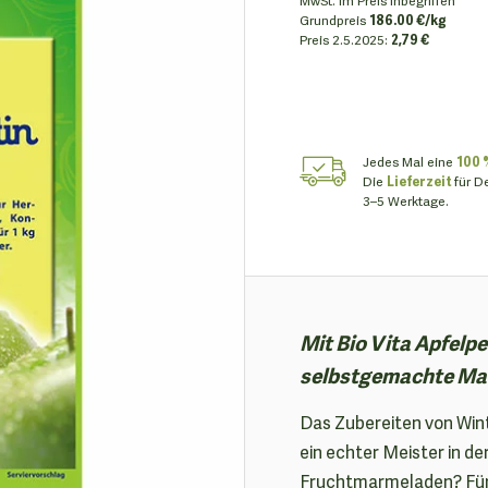
Grundpreis
186.00 €/kg
Preis
2.5.2025:
2,79 €
Jedes Mal eine
100 
Die
Lieferzeit
für D
3–5 Werktage.
Mit Bio Vita Apfelpe
selbstgemachte Mar
Das Zubereiten von Wint
ein echter Meister in d
Fruchtmarmeladen? Für S