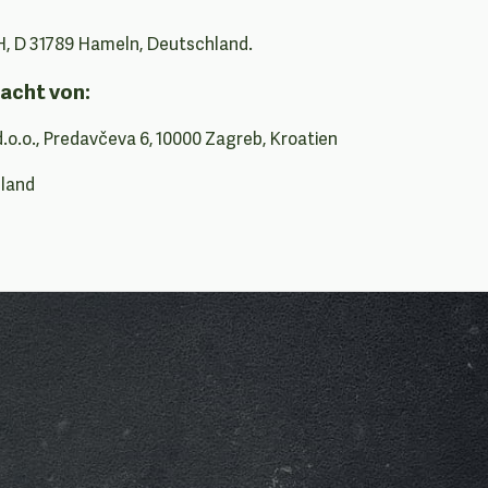
, D 31789 Hameln, Deutschland.
acht von:
d.o.o., Predavčeva 6, 10000 Zagreb, Kroatien
hland