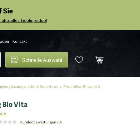
 Sie
 aktuelles Lieblingsduo!
Läden
Kontakt
Schnelle Auswahl
gsergänzungsmittel & Superfood
Probiotika, Enzyme &
 Bio Vita
offe
Kundenbewertungen
(0)