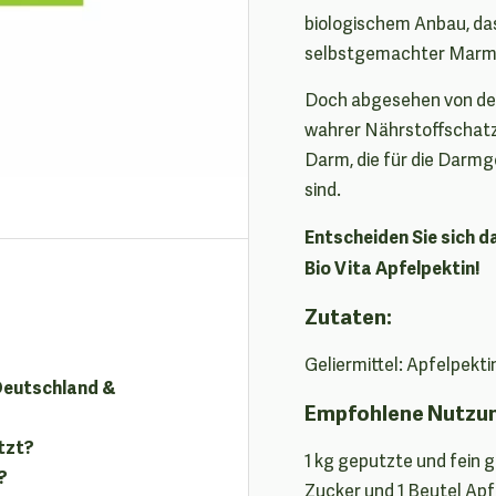
biologischem Anbau, das
selbstgemachter Marme
Doch abgesehen von der
wahrer Nährstoffschatz,
Darm, die für die Darm
sind.
Entscheiden Sie sich 
Bio Vita Apfelpektin!
Zutaten:
Geliermittel: Apfelpekti
 Deutschland &
Empfohlene Nutzu
tzt?
1 kg geputzte und fein 
?
Zucker und 1 Beutel Ap