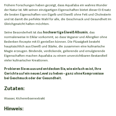
Frühere Forschungen haben gezeigt, dass Aquafaba ein wahres Wunder
der Natur ist. Mit seinen einzigartigen Eigenschaften bietet dieser Ei-Ersatz
die besten Eigenschaften von Eigelb und Eiweiß ohne Fett und Cholesterin
und ist damit die perfekte Wahl für alle, die Geschmack und Gesundheit im
Gleichgewicht halten möchten.
Seine Besonderheit ist das
hochwertige Eiweiß Albumin
, das
normalerweise in Eiklar vorkommt, so dass Veganer und Allergiker ohne
Bedenken Rezepte mit Ei genießen können. Die Flüssigkeit besteht
hauptsächlich aus Eiweiß und Stärke, die zusammen eine kulinarische
Magie erzeugen. Bindende, verdickende, gelierende und emulgierende
Eigenschaften machen Aquafaba zu einem unverzichtbaren Bestandteil
vieler kulinarischer Kreationen.
Probieren Sie es aus und entdecken Sie, wie einfach es ist, Ihre
Gerichte auf ein neues Level zu heben – ganz ohne Kompromisse
bei Geschmack oder der Gesundheit.
Zutaten:
Wasser, Kichererbsenextrakt
Hinweis: