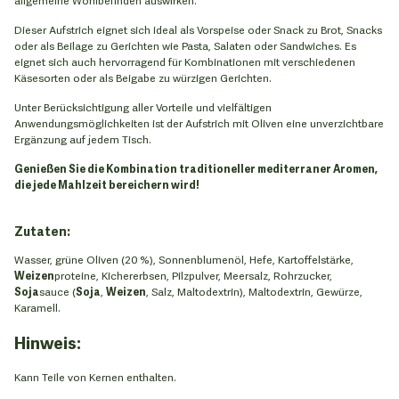
Dieser Aufstrich eignet sich ideal als Vorspeise oder Snack zu Brot, Snacks
oder als Beilage zu Gerichten wie Pasta, Salaten oder Sandwiches. Es
eignet sich auch hervorragend für Kombinationen mit verschiedenen
Käsesorten oder als Beigabe zu würzigen Gerichten.
Unter Berücksichtigung aller Vorteile und vielfältigen
Anwendungsmöglichkeiten ist der Aufstrich mit Oliven eine unverzichtbare
Ergänzung auf jedem Tisch.
Genießen Sie die Kombination traditioneller mediterraner Aromen,
die jede Mahlzeit bereichern wird!
Zutaten:
Wasser, grüne Oliven (20 %), Sonnenblumenöl, Hefe, Kartoffelstärke,
Weizen
proteine, Kichererbsen, Pilzpulver, Meersalz, Rohrzucker,
Soja
sauce (
Soja
,
Weizen
, Salz, Maltodextrin), Maltodextrin, Gewürze,
Karamell.
Hinweis:
Kann Teile von Kernen enthalten.