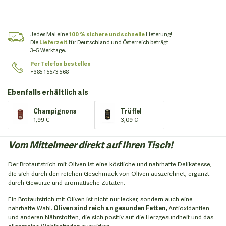
Jedes Mal eine
100 % sichere und schnelle
Lieferung!
Die
Lieferzeit
für Deutschland und Österreich beträgt
3–5 Werktage.
Per Telefon bestellen
+385 1 5573 568
Ebenfalls erhältlich als
Champignons
Trüffel
1,99 €
3,09 €
Vom Mittelmeer direkt auf Ihren Tisch!
Der Brotaufstrich mit Oliven ist eine köstliche und nahrhafte Delikatesse,
die sich durch den reichen Geschmack von Oliven auszeichnet, ergänzt
durch Gewürze und aromatische Zutaten.
Ein Brotaufstrich mit Oliven ist nicht nur lecker, sondern auch eine
nahrhafte Wahl.
Oliven sind reich an gesunden Fetten,
Antioxidantien
und anderen Nährstoffen, die sich positiv auf die Herzgesundheit und das
allgemeine Wohlbefinden auswirken.