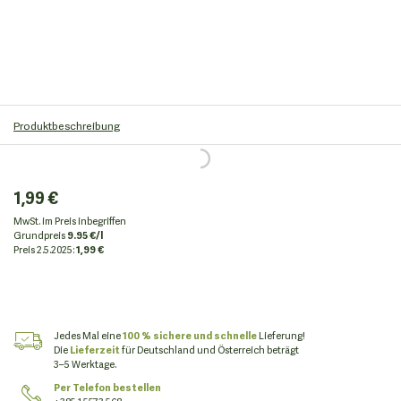
Produktbeschreibung
1,99 €
MwSt. im Preis inbegriffen
Grundpreis
9.95 €/l
Preis
2.5.2025:
1,99 €
Jedes Mal eine
100 % sichere und schnelle
Lieferung!
Die
Lieferzeit
für Deutschland und Österreich beträgt
3–5 Werktage.
Per Telefon bestellen