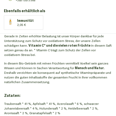
+385 1 5573 568
Ebenfalls erhältlich als
Immunität
2,05 €
Gerade in Zeiten erhöhter Belastung ist unser Körper dankbar für jede
Unterstützung zum Schutz vor oxidativem Stress, der unsere Zellen
schädigen kann.
Vitamin C* und die vielen roten Früchte
in diesem Saft
setzen genau da an. * Vitamin C trägt zum Schutz der Zellen vor
oxidativem Stress bei.
In diesem Bio-Getränk mit reinen Früchten vermittelt Voelkel sein ganzes
Wissen und Können in Sachen Verantwortung für
Mensch und Natur.
Deshalb verzichten sie konsequent auf synthetische Vitaminpräparate und
nutzen die guten Inhaltsstoffe der gesamten Frucht in ihrer vollkommen
natürlichen Zusammensetzung.
Zutaten:
Traubensaft * 41 %, Apfelsaft * 41 %, Acerolasaft * 6 %, schwarzer
Johannisbeersaft * 4 %, Holundersaft * 2 %, Heidelbeersaft * 2 %,
Aroniasaft * 2 %, Granatapfelsaft * 2 %