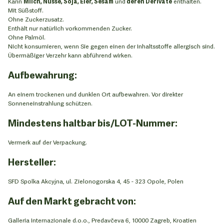
Kann
Milch, Nüsse, Soja, Eier, Sesam
und
deren Derivate
enthalten.
Mit Süßstoff.
Ohne Zuckerzusatz.
Enthält nur natürlich vorkommenden Zucker.
Ohne Palmöl.
Nicht konsumieren, wenn Sie gegen einen der Inhaltsstoffe allergisch sind.
Übermäßiger Verzehr kann abführend wirken.
Aufbewahrung:
An einem trockenen und dunklen Ort aufbewahren. Vor direkter
Sonneneinstrahlung schützen.
Mindestens haltbar bis/LOT-Nummer:
Vermerk auf der Verpackung.
Hersteller:
SFD Spolka Akcyjna, ul. Zielonogorska 4, 45 - 323 Opole, Polen
Auf den Markt gebracht von:
Galleria Internazionale d.o.o., Predavčeva 6, 10000 Zagreb, Kroatien