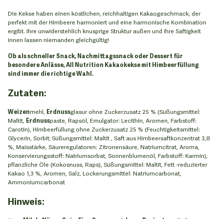
Die Kekse haben einen köstlichen, reichhaltigen Kakaogeschmack, der
perfekt mit der Himbeere harmoniert und eine harmonische Kombination
ergibt. Ihre unwiderstehlich knusprige Struktur außen und ihre Saftigkeit
innen lassen niemanden gleichgültig!
Ob als schneller Snack, Nachmittagssnack oder Dessert für
besondere Anlässe, All Nutrition Kakaokekse mit Himbeerfüllung
sind immer die richtige Wahl.
Zutaten:
Weizen
mehl,
Erdnuss
glasur ohne Zuckerzusatz 25 % (Süßungsmittel:
Maltit,
Erdnuss
paste, Rapsöl, Emulgator: Lecithin, Aromen, Farbstoff:
Carotin), Himbeerfüllung ohne Zuckerzusatz 25 % (Feuchtigkeitsmittel:
Glycerin, Sorbit; Süßungsmittel: Maltit , Saft aus Himbeersaftkonzentrat 3,8
%, Maisstärke, Säureregulatoren: Zitronensäure, Natriumcitrat, Aroma,
Konservierungsstoff: Natriumsorbat, Sonnenblumenöl, Farbstoff: Karmin),
pflanzliche Öle (Kokosnuss, Raps), Süßungsmittel: Maltit, Fett -reduzierter
Kakao 1,3 %, Aromen, Salz, Lockerungsmittel: Natriumcarbonat,
Ammoniumcarbonat
Hinweis: