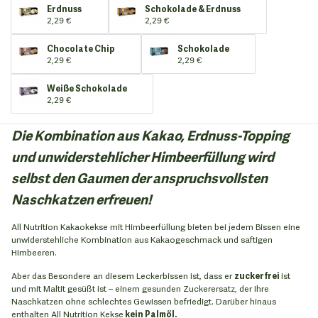
Erdnuss
Schokolade & Erdnuss
2,29 €
2,29 €
Chocolate Chip
Schokolade
2,29 €
2,29 €
Weiße Schokolade
2,29 €
Die Kombination aus Kakao, Erdnuss-Topping
und unwiderstehlicher Himbeerfüllung wird
selbst den Gaumen der anspruchsvollsten
Naschkatzen erfreuen!
All Nutrition Kakaokekse mit Himbeerfüllung bieten bei jedem Bissen eine
unwiderstehliche Kombination aus Kakaogeschmack und saftigen
Himbeeren.
Aber das Besondere an diesem Leckerbissen ist, dass er
zuckerfrei
ist
und mit Maltit gesüßt ist – einem gesunden Zuckerersatz, der Ihre
Naschkatzen ohne schlechtes Gewissen befriedigt. Darüber hinaus
enthalten All Nutrition Kekse
kein Palmöl.