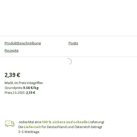
Produktbeschreibung
Posts
Rezepte
2,39 €
MwSt. im Preis inbegriffen
Grundpreis
9.56 €/kg
Preis
2.5.2025:
2,19 €
Jedes Mal eine
100 % sichere und schnelle
Lieferung!
Die
Lieferzeit
für Deutschland und Österreich beträgt
3–5 Werktage.