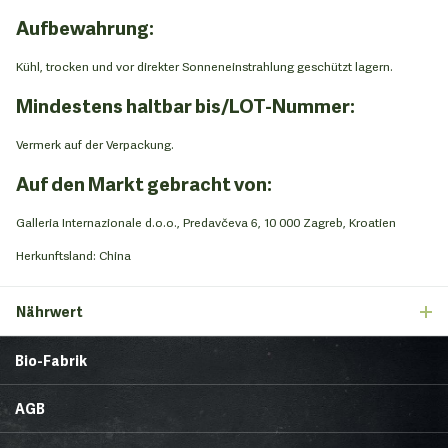
Aufbewahrung:
Kühl, trocken und vor direkter Sonneneinstrahlung geschützt lagern.
Mindestens haltbar bis/LOT-Nummer:
Vermerk auf der Verpackung.
Auf den Markt gebracht von:
Galleria Internazionale d.o.o., Predavčeva 6, 10 000 Zagreb, Kroatien
Herkunftsland: China
Nährwert
Bio-Fabrik
Startseite
Über uns
AGB
News
Brands & Trends
Lieferbedingungen
Zahlungsmethoden
Gesunde Ecke
Rezepte