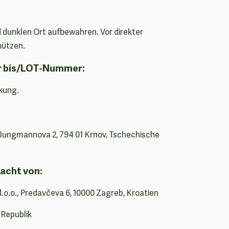
 dunklen Ort aufbewahren. Vor direkter
hützen.
r bis/LOT-Nummer:
kung.
 Jungmannova 2, 794 01 Krnov, Tschechische
acht von:
d.o.o., Predavčeva 6, 10000 Zagreb, Kroatien
 Republik