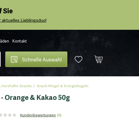
 Sie
 aktuelles Lieblingsduo!
Läden
Kontakt
Schnelle Auswahl
 herzhafte Snacks
Snack-Riegel & Energiekugeln
- Orange & Kakao 50g
Kundenbewertungen
(0)