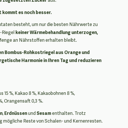
t kommt es noch besser.
utaten besteht, um nur die besten Nährwerte zu
keiner Wärmebehandlung unterzogen,
s-Riegel
enge an Nährstoffen erhalten bleibt.
inen Bombus-Rohkostriegel aus Orange und
rgetische Harmonie in Ihren Tag und reduzieren
ss 15 %, Kakao 8 %, Kakaobohnen 8 %,
%, Orangensaft 0,3 %.
n
Erdnüssen
Sesam
,
und
enthalten. Trotz
ng mögliche Reste von Schalen- und Kernenresten.