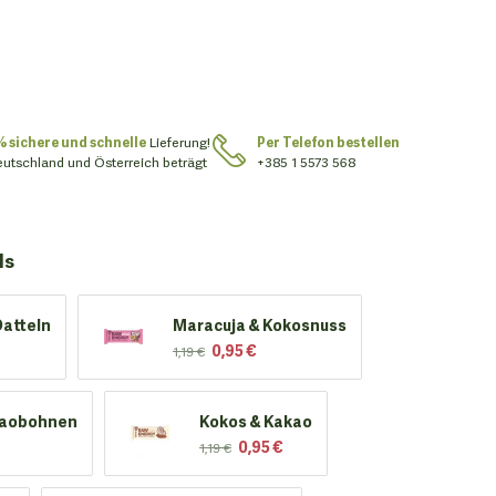
% sichere und schnelle
Lieferung!
Per Telefon bestellen
eutschland und Österreich beträgt
+385 1 5573 568
ls
Datteln
Maracuja & Kokosnuss
0,95 €
1,19 €
kaobohnen
Kokos & Kakao
0,95 €
1,19 €