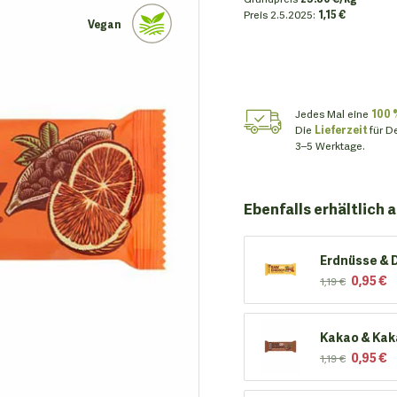
Preis
2.5.2025:
1,15 €
Vegan
Jedes Mal eine
100 
Die
Lieferzeit
für D
3–5 Werktage.
Ebenfalls erhältlich a
Erdnüsse & 
0,95 €
1,19 €
Kakao & Ka
0,95 €
1,19 €