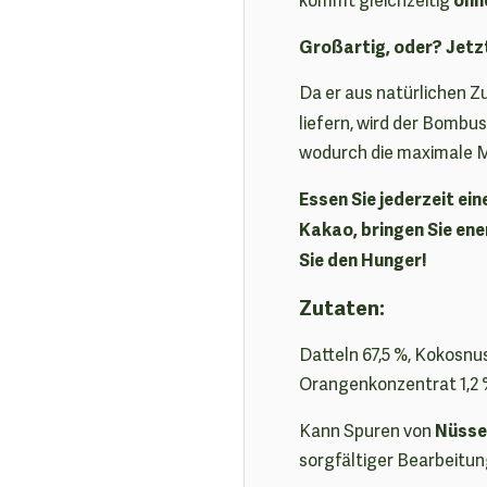
Großartig, oder? Jetz
Da er aus natürlichen Z
liefern, wird der Bombu
wodurch die maximale M
Essen Sie jederzeit e
Kakao, bringen Sie ene
Sie den Hunger!
Zutaten:
Datteln 67,5 %, Kokosnu
Orangenkonzentrat 1,2 
Nüsse
Kann Spuren von
sorgfältiger Bearbeitu