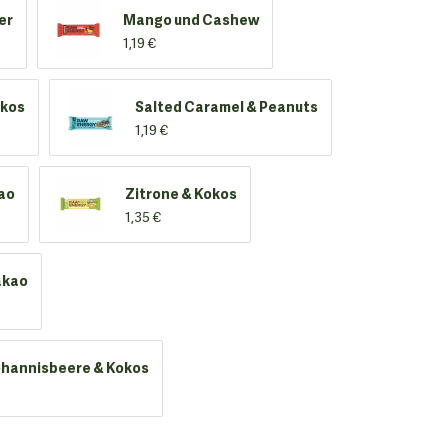
er
Mango und Cashew
1,19 €
okos
Salted Caramel & Peanuts
1,19 €
ao
Zitrone & Kokos
1,35 €
akao
hannisbeere & Kokos