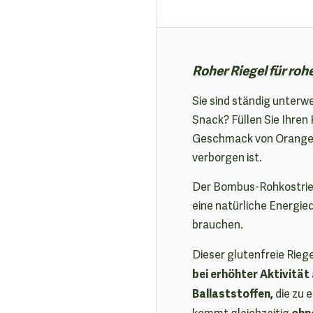
Roher Riegel für roh
Sie sind ständig unter
Snack? Füllen Sie Ihren
Geschmack von Orange 
verborgen ist.
Der Bombus-Rohkostrieg
eine natürliche Energieq
brauchen.
Dieser glutenfreie Rieg
bei erhöhter Aktivität
Ballaststoffen,
die zu 
ohn
kommt gleichzeitig