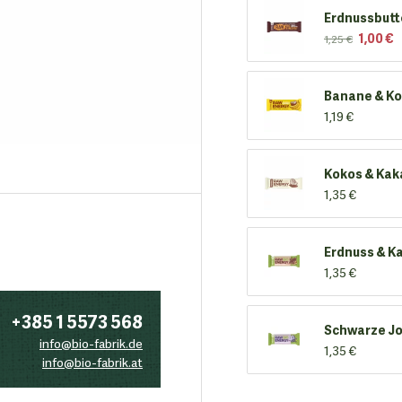
Erdnussbutt
1,00 €
1,25 €
Banane & K
1,19 €
Kokos & Kak
1,35 €
Erdnuss & K
1,35 €
+385 1 5573 568
Schwarze Jo
info@bio-fabrik.de
1,35 €
info@bio-fabrik.at