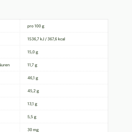
pro 100 g
1536,7 kJ / 367,6 kcal
15,0 g
äuren
11,7 g
46,1 g
45,2 g
13,1 g
5,5 g
30 mg