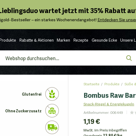
 Lieblingsduo wartet jetzt mit 35% Rabatt auf
igold-Bestseller – ein starkes Wochenendangebot!
Entdecken Sie unser
Produkte
Rabatte & Aktionen
Marken
Rezepte
Gesunde Ecke
Unsere 
Startseite
Produkte
Süße &
Bombus Raw Bar 
Glutenfrei
Snack-Riegel & Energiekugeln
Ohne Zuckerzusatz
Artikelnummer
:
006449
1,19 €
MwSt. im Preis inbegriffen
Grundpreis
23.80 €/kg