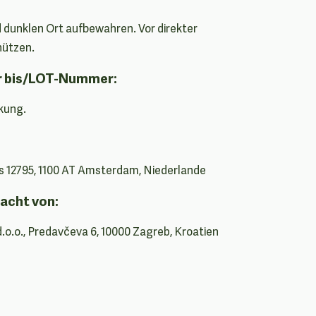
 dunklen Ort aufbewahren. Vor direkter
hützen.
r bis/LOT-Nummer:
kung.
s 12795, 1100 AT Amsterdam, Niederlande
acht von:
d.o.o., Predavčeva 6, 10000 Zagreb, Kroatien