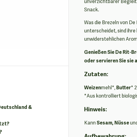
unverzichtbarer Begleit
Snack.
Was die Brezeln von De 
unterscheidet, sind ihre
unwiderstehlichen Arome
Genießen Sie De Rit-Br
oder servieren Sie sie 
Zutaten:
Weizen
Butter
mehl*,
* 
*Aus kontrolliert biolo
 Deutschland &
Hinweis:
Sesam, Nüsse
Kann
un
tzt?
?
Aufbewahrung: