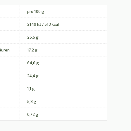
pro 100 g
2149 kJ / 513 kcal
25,5 g
äuren
17,2 g
64,6 g
24,4 g
1,1 g
5,8 g
0,72 g