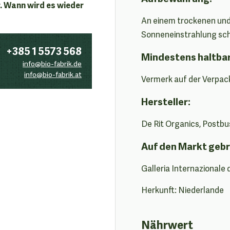
. Wann wird es wieder
An einem trockenen und
Sonneneinstrahlung sc
+385 1 5573 568
Mindestens haltba
info@bio-fabrik.de
info@bio-fabrik.at
Vermerk auf der Verpac
Hersteller:
De Rit Organics, Postbu
Auf den Markt gebr
Galleria Internazionale 
Herkunft: Niederlande
Nährwert