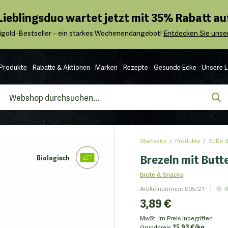
 Lieblingsduo wartet jetzt mit 35% Rabatt auf
igold-Bestseller – ein starkes Wochenendangebot!
Entdecken Sie unser
Produkte
Rabatte & Aktionen
Marken
Rezepte
Gesunde Ecke
Unsere 
Startseite
Produkte
Süße &
Brezeln mit Butte
Biologisch
Brote & Snacks
Artikelnummer
:
005721
3,89 €
MwSt. im Preis inbegriffen
Grundpreis
25.93 €/kg