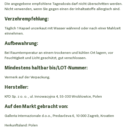
Die angegebene empfohlene Tagesdosis darf nicht überschritten werden.
Nicht verwenden, wenn Sie gegen einen der Inhaltsstoffe allergisch sind.
Verzehrempfehlung:
Täglich 1 Kapsel unzerkaut mit Wasser während oder nach einer Mahlzeit
einnehmen.
Aufbewahrung:
Bei Raumtemperatur an einem trockenen und kühlen Ort lagern, vor
Feuchtigkeit und Licht geschützt, gut verschlossen.
Mindestens haltbar bis/LOT-Nummer:
Vermerk auf der Verpackung.
Hersteller:
KFD Sp. z o. o. , ul. Innowacyjna 4, 55-330 Wroblowice, Polen
Auf den Markt gebracht von:
Galleria Internazionale d.o.o., Predavčeva 6, 10 000 Zagreb, Kroatien
Herkunftsland: Polen