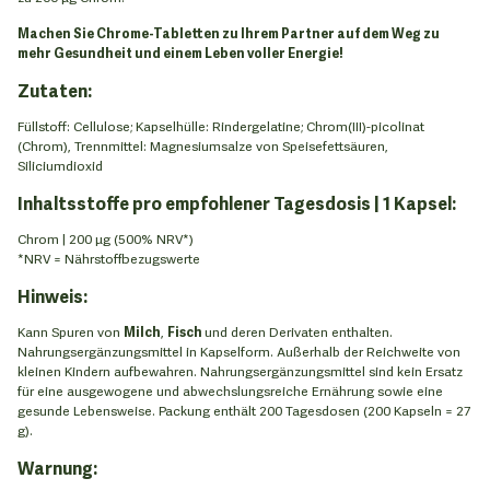
Machen Sie Chrome-Tabletten zu Ihrem Partner auf dem Weg zu
mehr Gesundheit und einem Leben voller Energie!
Zutaten:
Füllstoff: Cellulose; Kapselhülle: Rindergelatine; Chrom(III)-picolinat
(Chrom), Trennmittel: Magnesiumsalze von Speisefettsäuren,
Siliciumdioxid
Inhaltsstoffe pro empfohlener Tagesdosis | 1 Kapsel:
Chrom | 200 µg (500% NRV*)
*NRV = Nährstoffbezugswerte
Hinweis:
Kann Spuren von
Milch
,
Fisch
und deren Derivaten enthalten.
Nahrungsergänzungsmittel in Kapselform. Außerhalb der Reichweite von
kleinen Kindern aufbewahren. Nahrungsergänzungsmittel sind kein Ersatz
für eine ausgewogene und abwechslungsreiche Ernährung sowie eine
gesunde Lebensweise. Packung enthält 200 Tagesdosen (200 Kapseln = 27
g).
Warnung: