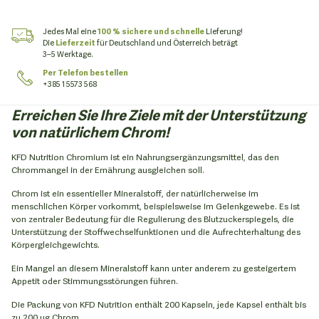
Jedes Mal eine
100 % sichere und schnelle
Lieferung!
Die
Lieferzeit
für Deutschland und Österreich beträgt
3–5 Werktage.
Per Telefon bestellen
+385 1 5573 568
Erreichen Sie Ihre Ziele mit der Unterstützung
von natürlichem Chrom!
KFD Nutrition Chromium ist ein Nahrungsergänzungsmittel, das den
Chrommangel in der Ernährung ausgleichen soll.
Chrom ist ein essentieller Mineralstoff, der natürlicherweise im
menschlichen Körper vorkommt, beispielsweise im Gelenkgewebe. Es ist
von zentraler Bedeutung für die Regulierung des Blutzuckerspiegels, die
Unterstützung der Stoffwechselfunktionen und die Aufrechterhaltung des
Körpergleichgewichts.
Ein Mangel an diesem Mineralstoff kann unter anderem zu gesteigertem
Appetit oder Stimmungsstörungen führen.
Die Packung von KFD Nutrition enthält 200 Kapseln, jede Kapsel enthält bis
zu 200 µg Chrom.