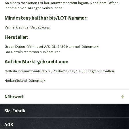
An einem trockenen Ort bei Raumtemperatur lagern. Nach dem Öffnen
innerhalb von 14 Tagen verbrauchen.
Mindestens haltbar bis/LOT-Nummer:
Vermerk auf der Verpackung.
Hersteller:
Green Dates, RM Import A/S, DK-8450 Hammel, Dänemark
Die Datteln stammen aus dem Iran.
Auf den Markt gebracht von:
Galleria Internazionale d.o.o., Predavčeva 6, 10 000 Zagreb, Kroatien
Herkunftsland: Dänemark
Nährwert
Bio-Fabrik
Startseite
Über uns
AGB
News
Brands & Trends