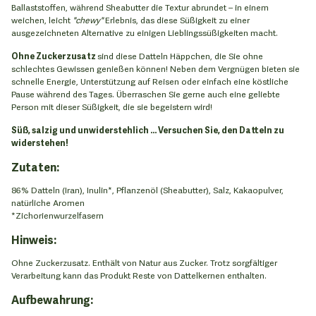
Ballaststoffen, während Sheabutter die Textur abrundet – in einem
weichen, leicht
"chewy"
Erlebnis, das diese Süßigkeit zu einer
ausgezeichneten Alternative zu einigen Lieblingssüßigkeiten macht.
Ohne Zuckerzusatz
sind diese Datteln Häppchen, die Sie ohne
schlechtes Gewissen genießen können! Neben dem Vergnügen bieten sie
schnelle Energie, Unterstützung auf Reisen oder einfach eine köstliche
Pause während des Tages. Überraschen Sie gerne auch eine geliebte
Person mit dieser Süßigkeit, die sie begeistern wird!
Süß, salzig und unwiderstehlich ... Versuchen Sie, den Datteln zu
widerstehen!
Zutaten:
86% Datteln (Iran), Inulin*, Pflanzenöl (Sheabutter), Salz, Kakaopulver,
natürliche Aromen
*Zichorienwurzelfasern
Hinweis:
Ohne Zuckerzusatz. Enthält von Natur aus Zucker. Trotz sorgfältiger
Verarbeitung kann das Produkt Reste von Dattelkernen enthalten.
Aufbewahrung: