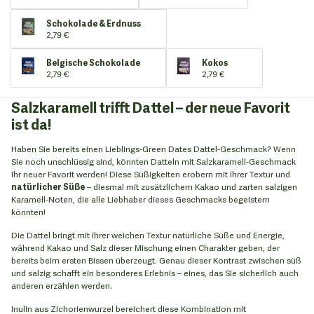
Schokolade & Erdnuss
2,79 €
Belgische Schokolade
Kokos
2,79 €
2,79 €
Salzkaramell trifft Dattel – der neue Favorit
ist da!
Haben Sie bereits einen Lieblings-Green Dates Dattel-Geschmack? Wenn
Sie noch unschlüssig sind, könnten Datteln mit Salzkaramell-Geschmack
Ihr neuer Favorit werden! Diese Süßigkeiten erobern mit ihrer Textur und
natürlicher Süße
– diesmal mit zusätzlichem Kakao und zarten salzigen
Karamell-Noten, die alle Liebhaber dieses Geschmacks begeistern
könnten!
Die Dattel bringt mit ihrer weichen Textur natürliche Süße und Energie,
während Kakao und Salz dieser Mischung einen Charakter geben, der
bereits beim ersten Bissen überzeugt. Genau dieser Kontrast zwischen süß
und salzig schafft ein besonderes Erlebnis – eines, das Sie sicherlich auch
anderen erzählen werden.
Inulin aus Zichorienwurzel bereichert diese Kombination mit