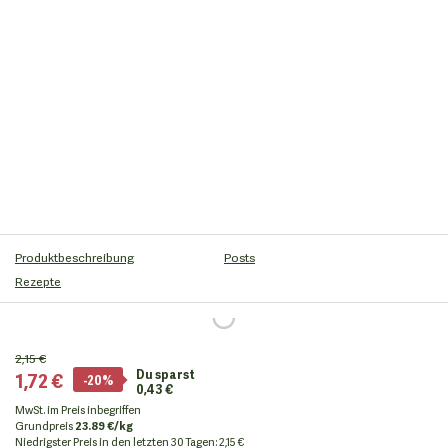
Produktbeschreibung
Posts
Rezepte
2,15 €
Du sparst
1,72 €
-20%
0,43 €
MwSt. im Preis inbegriffen
Grundpreis
23.89 €/kg
Niedrigster Preis in den letzten 30 Tagen
:
2,15 €