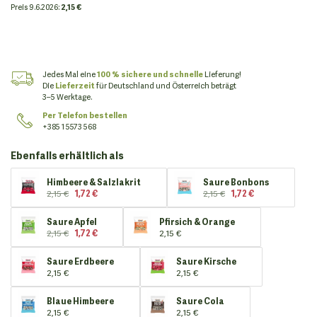
Preis
9.6.2026:
2,15 €
Jedes Mal eine
100 % sichere und schnelle
Lieferung!
Die
Lieferzeit
für Deutschland und Österreich beträgt
3–5 Werktage.
Per Telefon bestellen
+385 1 5573 568
Ebenfalls erhältlich als
Himbeere & Salzlakrit
Saure Bonbons
2,15 €
1,72 €
2,15 €
1,72 €
Saure Apfel
Pfirsich & Orange
2,15 €
1,72 €
2,15 €
Saure Erdbeere
Saure Kirsche
2,15 €
2,15 €
Blaue Himbeere
Saure Cola
2,15 €
2,15 €