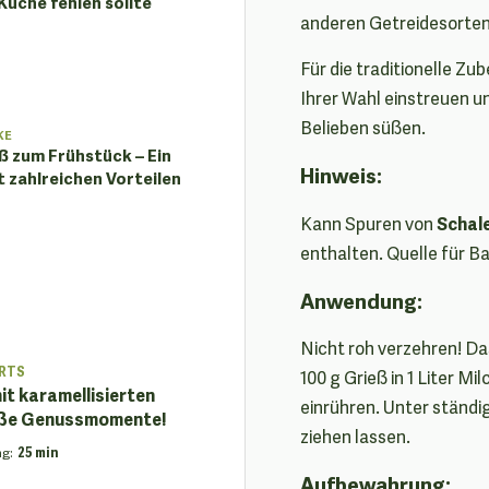
üche fehlen sollte
anderen Getreidesorten 
Für die traditionelle Z
Ihrer Wahl einstreuen u
Belieben süßen.
KE
ß zum Frühstück – Ein
Hinweis:
 zahlreichen Vorteilen
Schal
Kann Spuren von
enthalten. Quelle für B
Anwendung:
Nicht roh verzehren! Da
RTS
100 g Grieß in 1 Liter Mi
it karamellisierten
einrühren. Unter ständ
üße Genussmomente!
ziehen lassen.
ng
:
25 min
Aufbewahrung: