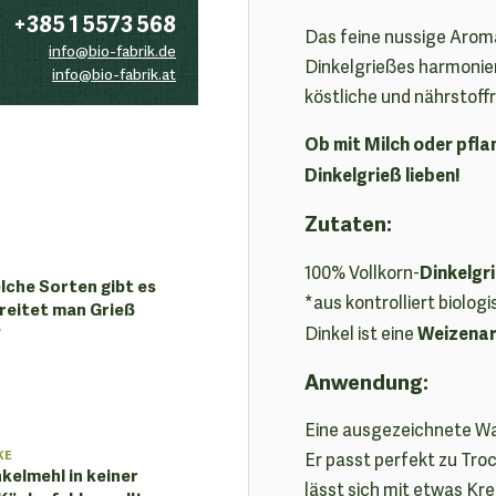
+385 1 5573 568
Das feine nussige Arom
info@bio-fabrik.de
Dinkelgrießes harmonie
info@bio-fabrik.at
köstliche und nährstoff
Ob mit Milch oder pflan
Dinkelgrieß lieben!
Zutaten:
Dinkelgr
100% Vollkorn-
lche Sorten gibt es
*aus kontrolliert biolo
reitet man Grieß
?
Weizena
Dinkel ist eine
Anwendung:
Eine ausgezeichnete Wa
KE
Er passt perfekt zu Tr
kelmehl in keiner
lässt sich mit etwas Kr