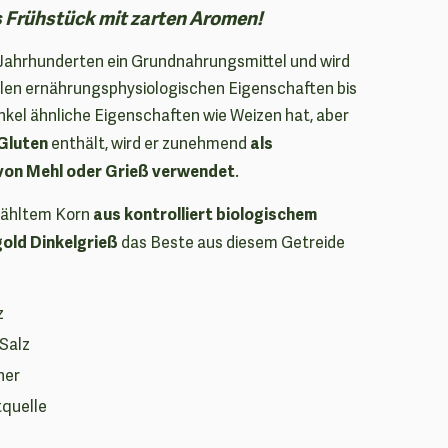
s Frühstück mit zarten Aromen!
it Jahrhunderten ein Grundnahrungsmittel und wird
llen ernährungsphysiologischen Eigenschaften bis
kel ähnliche Eigenschaften wie Weizen hat, aber
Gluten
als
enthält, wird er zunehmend
von Mehl oder Grieß verwendet
.
aus kontrolliert biologischem
wähltem Korn
gold Dinkelgrieß
das Beste aus diesem Getreide
z
Salz
ner
quelle
e