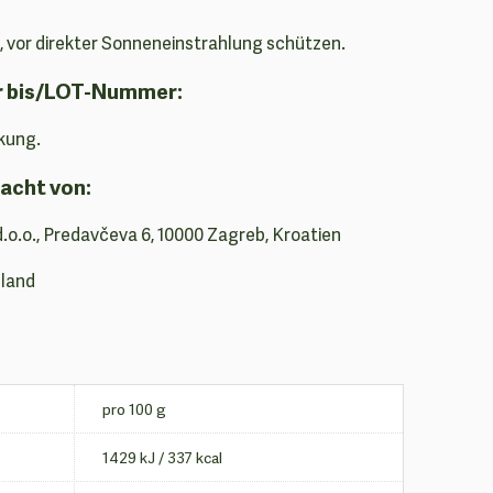
, vor direkter Sonneneinstrahlung schützen.
r bis/LOT-Nummer:
kung.
acht von:
d.o.o., Predavčeva 6, 10000 Zagreb, Kroatien
hland
pro 100 g
1429 kJ / 337 kcal