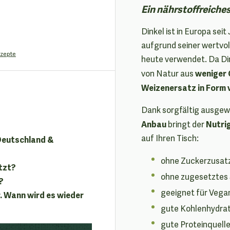
Ein nährstoffreiche
Dinkel ist in Europa se
aufgrund seiner wertvo
zepte
heute verwendet. Da Din
weniger 
von Natur aus
Weizenersatz in Form 
Dank sorgfältig ausge
Anbau
Nutri
bringt der
auf Ihren Tisch:
 Deutschland &
ohne Zuckerzusat
tzt?
ohne zugesetztes 
?
geeignet für Vega
. Wann wird es wieder
gute Kohlenhydrat
gute Proteinquell