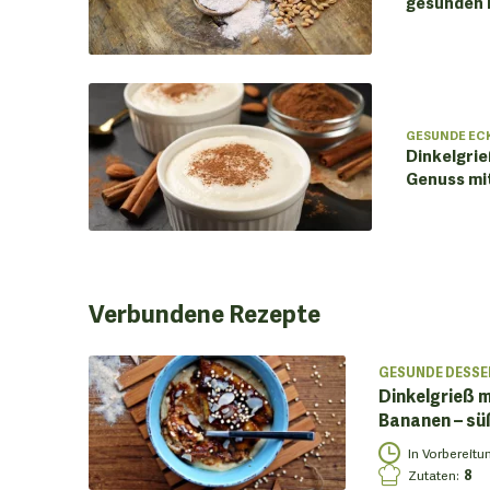
gesunden K
GESUNDE EC
Dinkelgrie
Genuss mit
Verbundene
Rezepte
GESUNDE DESSE
Dinkelgrieß m
Bananen – s
In Vorbereitu
Zutaten
:
8