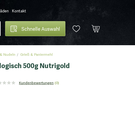
Läden
Kontakt
Schnelle Auswahl
 & Nudeln
Grieß & Paniermehl
ologisch 500g Nutrigold
Kundenbewertungen
(0)