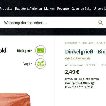
Produkte
Rabatte & Aktionen
Marken
Rezepte
Gesunde Ecke
Unsere 
Startseite
Produkte
Mehle
Dinkelgrieß – Bi
Biologisch
Grieß & Paniermehl
Vegan
Artikelnummer
:
001824
2,49 €
MwSt. im Preis inbegriffen
Grundpreis
4.98 €/kg
Preis
2.5.2025:
2,25 €