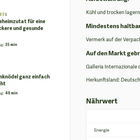
Kühl und trocken lagern
RTS
eheimzutat für eine
Mindestens haltba
ckere und gesunde
Vermerk auf der Verpac
ng
:
35 min
Auf den Markt gebr
Galleria Internazionale 
enknödel ganz einfach
Herkunftsland: Deutsc
cht
ng
:
40 min
Nährwert
Energie