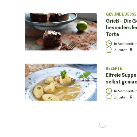
GESUNDE DESSE
Grieß – Die G
besonders le
Torte
In Vorbereitu
Zutaten
:
9
REZEPTE
Eifreie Supp
selbst gema
In Vorbereitu
Zutaten
:
6