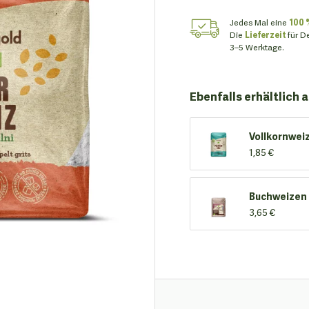
Jedes Mal eine
100 
Die
Lieferzeit
für D
3–5 Werktage.
Ebenfalls erhältlich a
Vollkornwei
1,85 €
Buchweizen
3,65 €