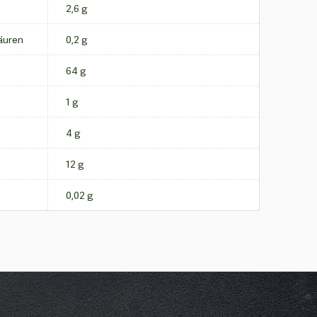
2,6 g
äuren
0,2 g
64 g
1 g
4 g
12 g
0,02 g