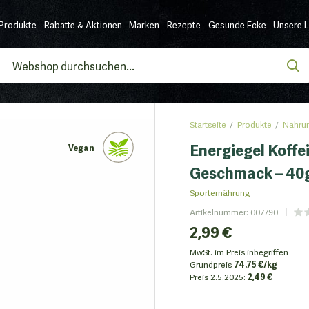
Produkte
Rabatte & Aktionen
Marken
Rezepte
Gesunde Ecke
Unsere 
Startseite
Produkte
Nahrun
Energiegel Koffe
Vegan
Geschmack – 40g
Sporternährung
Artikelnummer
:
007790
2,99 €
MwSt. im Preis inbegriffen
Grundpreis
74.75 €/kg
Preis
2.5.2025:
2,49 €