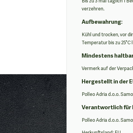
Bis zu 3 mal täglich 1 B
verzehren.
Aufbewahrung
:
Kühl und trocken, vor d
Temperatur bis zu 25°C 
Mindestens haltba
Vermerk auf der Verpac
Hergestellt in der E
Polleo Adria d.o.o. Sam
Verantwortlich für 
Polleo Adria d.o.o. Sam
Herkunftsland: EU