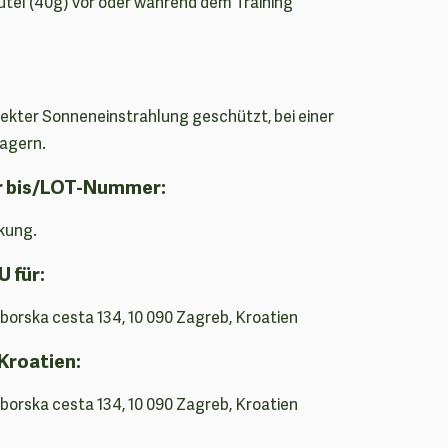
eutel (40g) vor oder während dem Training
irekter Sonneneinstrahlung geschützt, bei einer
lagern.
r bis/LOT-Nummer:
kung.
U für:
oborska cesta 134, 10 090 Zagreb, Kroatien
Kroatien:
oborska cesta 134, 10 090 Zagreb, Kroatien