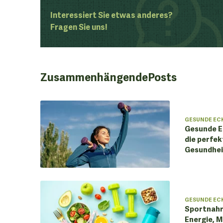
Interessiert Sie etwas anderes?
Fragen Sie uns!
Zusammenhängende
Posts
GESUNDE EC
Gesunde E
die perfek
Gesundhei
GESUNDE EC
Sportnahr
Energie, 