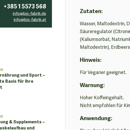
+385 1 5573 568
Zutaten:
info@bio-fabrik.de
info@bio-fabrik.at
Wasser, Maltodextrin, D
Säureregulator (Citrone
(Kaliumsorbat, Natriumb
Maltodextrin), Erdbeers
Hinweis:
KE
Für Veganer geeignet.
rnährung und Sport –
te Basis für Ihre
Warnung:
t
Hoher Koffeingehalt.
Nicht empfohlen für Kin
KE
Anwendung:
ung & Supplements –
Muskelaufbau und