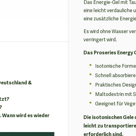
Das Energie-Gel mit Taur
eine leicht verdauliche
eine zusätzliche Energi
Es wird ohne Wasser ver
verringert wird.
Das Proseries Energy G
Isotonische Form
Schnell absorbier
 Deutschland &
Praktisches Design
Maltodextrin mit 
tzt?
Geeignet für Vege
?
. Wann wird es wieder
Die isotonischen Gele 
leicht zu transportie
erforderlich sind.