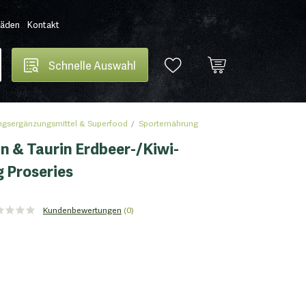
Läden
Kontakt
Schnelle Auswahl
gsergänzungsmittel & Superfood
Sporternährung
in & Taurin Erdbeer-/Kiwi-
 Proseries
Kundenbewertungen
(0)