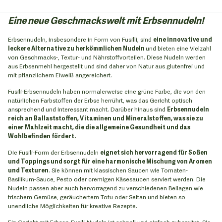
Eine neue Geschmackswelt mit Erbsennudeln!
Erbsennudeln, insbesondere in Form von Fusilli, sind
eine innovative und
leckere Alternative zu herkömmlichen Nudeln
und bieten eine Vielzahl
von Geschmacks-, Textur- und Nährstoffvorteilen. Diese Nudeln werden
aus Erbsenmehl hergestellt und sind daher von Natur aus glutenfrei und
mit pflanzlichem Eiweiß angereichert.
Fusili-Erbsennudeln haben normalerweise eine grüne Farbe, die von den
natürlichen Farbstoffen der Erbse herrührt, was das Gericht optisch
ansprechend und interessant macht. Darüber hinaus sind
Erbsennudeln
reich an Ballaststoffen, Vitaminen und Mineralstoffen, was sie zu
einer Mahlzeit macht, die die allgemeine Gesundheit und das
Wohlbefinden fördert.
Die Fusili-Form der Erbsennudeln
eignet sich hervorragend für Soßen
und Toppings und sorgt für eine harmonische Mischung von Aromen
und Texturen
. Sie können mit klassischen Saucen wie Tomaten-
Basilikum-Sauce, Pesto oder cremigen Käsesaucen serviert werden. Die
Nudeln passen aber auch hervorragend zu verschiedenen Beilagen wie
frischem Gemüse, geräuchertem Tofu oder Seitan und bieten so
unendliche Möglichkeiten für kreative Rezepte.
Ein Gericht mit Erbsen-Fusili-Nudeln ist schnell und einfach zubereitet. Sie