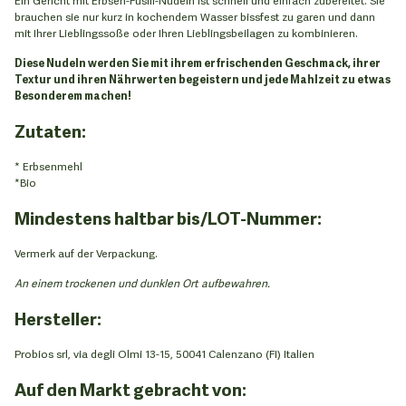
brauchen sie nur kurz in kochendem Wasser bissfest zu garen und dann
mit Ihrer Lieblingssoße oder Ihren Lieblingsbeilagen zu kombinieren.
Diese Nudeln werden Sie mit ihrem erfrischenden Geschmack, ihrer
Textur und ihren Nährwerten begeistern und jede Mahlzeit zu etwas
Besonderem machen!
Zutaten:
* Erbsenmehl
*Bio
Mindestens haltbar bis/LOT-Nummer:
Vermerk auf der Verpackung.
An einem trockenen und dunklen Ort aufbewahren.
Hersteller:
Probios srl, via degli Olmi 13-15, 50041 Calenzano (FI) Italien
Auf den Markt gebracht von: