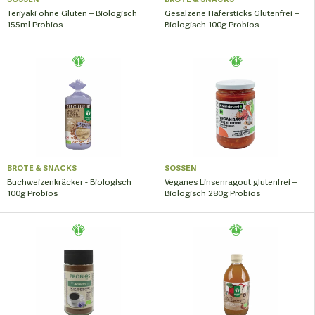
Teriyaki ohne Gluten – Biologisch
Gesalzene Hafersticks Glutenfrei –
155ml Probios
Biologisch 100g Probios
BROTE & SNACKS
SOSSEN
Buchweizenkräcker - Biologisch
Veganes Linsenragout glutenfrei –
100g Probios
Biologisch 280g Probios