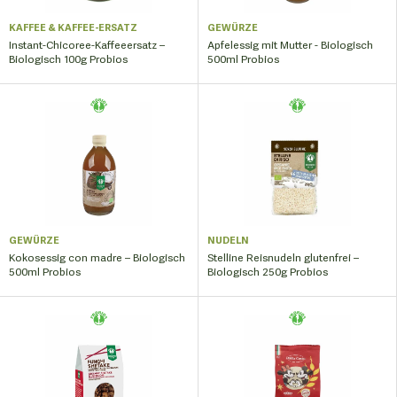
KAFFEE & KAFFEE-ERSATZ
GEWÜRZE
Instant-Chicoree-Kaffeeersatz –
Apfelessig mit Mutter - Biologisch
Biologisch 100g Probios
500ml Probios
GEWÜRZE
NUDELN
Kokosessig con madre – Biologisch
Stelline Reisnudeln glutenfrei –
500ml Probios
Biologisch 250g Probios