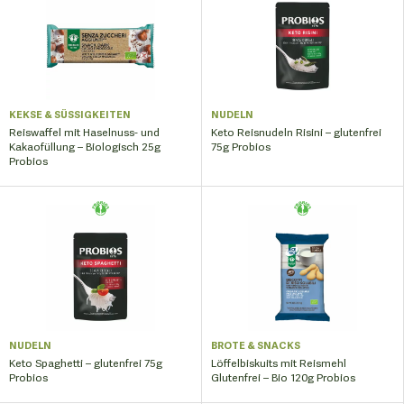
KEKSE & SÜSSIGKEITEN
NUDELN
Reiswaffel mit Haselnuss- und
Keto Reisnudeln Risini – glutenfrei
Kakaofüllung – Biologisch 25g
75g Probios
Probios
NUDELN
BROTE & SNACKS
Keto Spaghetti – glutenfrei 75g
Löffelbiskuits mit Reismehl
Probios
Glutenfrei – Bio 120g Probios