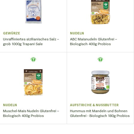
GEWÜRZE
NUDELN
Unraffiniertes sizilianisches Salz –
ABC Maisnudeln Glutenfrei –
grob 1000g Trapani Sale
Biologisch 400g Probios
NUDELN
AUFSTRICHE & NUSSBUTTER
Muschel-Mais Nudeln Glutenfrei –
Hummus mit Mandeln und Bohnen
Biologisch 400g Probios
Glutenfrei - Biologisch 180g Probios