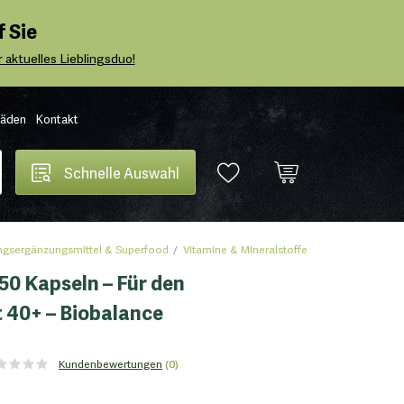
 Sie
 aktuelles Lieblingsduo!
Läden
Kontakt
Schnelle Auswahl
gsergänzungsmittel & Superfood
Vitamine & Mineralstoffe
0 Kapseln – Für den
40+ – Biobalance
Kundenbewertungen
(0)