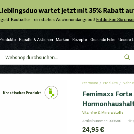
 Lieblingsduo wartet jetzt mit 35% Rabatt auf
igold-Bestseller – ein starkes Wochenendangebot!
Entdecken Sie unser
Produkte
Rabatte & Aktionen
Marken
Rezepte
Gesunde Ecke
Unsere 
Startseite
Produkte
Nahrun
Femimaxx Forte 5
Kroatisches Produkt
Hormonhaushalt 
Vitamine & Mineralstoffe
Artikelnummer
:
009590
24,95 €