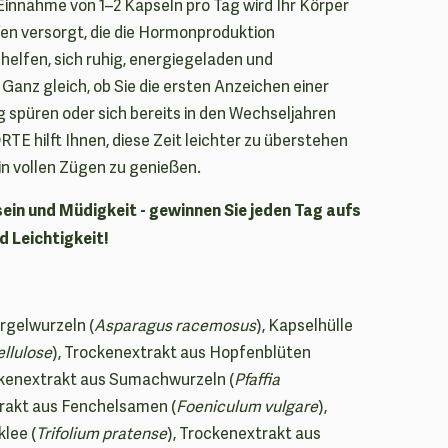
innahme von 1–2 Kapseln pro Tag wird Ihr Körper
en versorgt, die die Hormonproduktion
helfen, sich ruhig, energiegeladen und
Ganz gleich, ob Sie die ersten Anzeichen einer
spüren oder sich bereits in den Wechseljahren
TE hilft Ihnen, diese Zeit leichter zu überstehen
in vollen Zügen zu genießen.
in und Müdigkeit - gewinnen Sie jeden Tag aufs
d Leichtigkeit!
rgelwurzeln (
Asparagus racemosus
), Kapselhülle
llulose
), Trockenextrakt aus Hopfenblüten
ckenextrakt aus Sumachwurzeln (
Pfaffia
trakt aus Fenchelsamen (
Foeniculum vulgare
),
lee (
Trifolium pratense
), Trockenextrakt aus