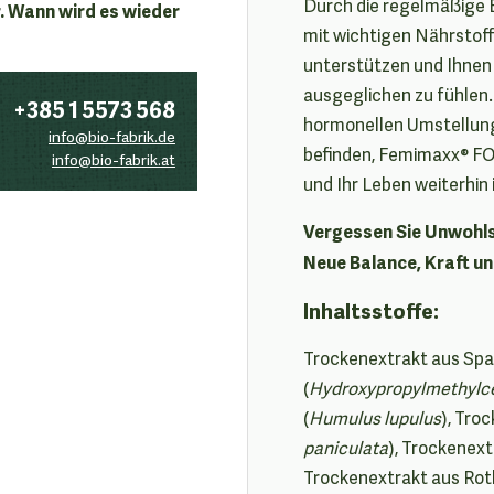
Durch die regelmäßige E
. Wann wird es wieder
mit wichtigen Nährstoff
unterstützen und Ihnen 
ausgeglichen zu fühlen. 
+385 1 5573 568
hormonellen Umstellung 
info@bio-fabrik.de
befinden, Femimaxx® FOR
info@bio-fabrik.at
und Ihr Leben weiterhin 
Vergessen Sie Unwohlse
Neue Balance, Kraft un
Inhaltsstoffe:
Trockenextrakt aus Spa
(
Hydroxypropylmethylce
(
Humulus lupulus
), Tro
paniculata
), Trockenex
Trockenextrakt aus Rotk