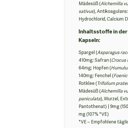
Mädesüß (
Alchemilla vu
sativus
), Antikoagulans
Hydrochlorid, Calcium D
Inhaltsstoffe in d
Kapseln:
Spargel (
Asparagus ra
410mg; Safran (
Crocus 
64mg; Hopfen (
Humulus
140mg; Fenchel (
Foenic
Rotklee (
Trifolium prat
Mädesüß (
Alchemilla vu
paniculata
), Wurzel, Ext
Pantothenat) | 9mg (150%
mg (107% *VE)
*VE – Empfohlene tägl