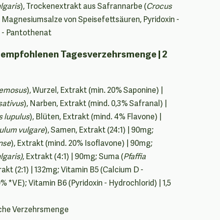
lgaris
), Trockenextrakt aus Safrannarbe (
Crocus
: Magnesiumsalze von Speisefettsäuren, Pyridoxin -
 - Pantothenat
er empfohlenen Tagesverzehrsmenge | 2
cemosus
), Wurzel, Extrakt (min. 20% Saponine) |
sativus
), Narben, Extrakt (mind. 0,3% Safranal) |
 lupulus
), Blüten, Extrakt (mind. 4% Flavone) |
ulum vulgare
), Samen, Extrakt (24:1) | 90mg;
ense
), Extrakt (mind. 20% Isoflavone) | 90mg;
lgaris)
, Extrakt (4:1) | 90mg; Suma (
Pfaffia
rakt (2:1) | 132mg; Vitamin B5 (Calcium D -
 *VE); Vitamin B6 (Pyridoxin - Hydrochlorid) | 1,5
iche Verzehrsmenge