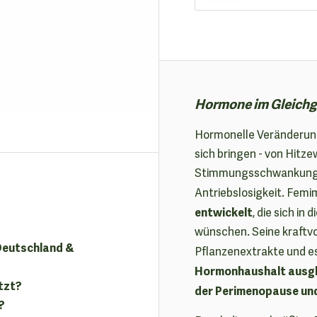
Hormone im Gleichge
Hormonelle Veränderun
sich bringen - von Hitze
Stimmungsschwankungen 
Antriebslosigkeit. Fem
entwickelt
, die sich i
wünschen. Seine kraftv
 Deutschland &
Pflanzenextrakte und es
Hormonhaushalt ausgl
tzt?
der Perimenopause un
?