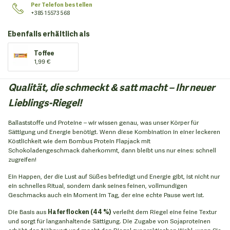
Per Telefon bestellen
+385 1 5573 568
Ebenfalls erhältlich als
Toffee
1,99 €
Qualität, die schmeckt & satt macht – Ihr neuer
Lieblings-Riegel!
Ballaststoffe und Proteine – wir wissen genau, was unser Körper für
Sättigung und Energie benötigt. Wenn diese Kombination in einer leckeren
Köstlichkeit wie dem Bombus Protein Flapjack mit
Schokoladengeschmack daherkommt, dann bleibt uns nur eines: schnell
zugreifen!
Ein Happen, der die Lust auf Süßes befriedigt und Energie gibt, ist nicht nur
ein schnelles Ritual, sondern dank seines feinen, vollmundigen
Geschmacks auch ein Moment im Tag, der eine echte Pause wert ist.
Die Basis aus
Haferflocken (44 %)
verleiht dem Riegel eine feine Textur
und sorgt für langanhaltende Sättigung. Die Zugabe von Sojaproteinen
erhöht den Nährwert und macht den Riegel zur praktischen Wahl, wenn Sie