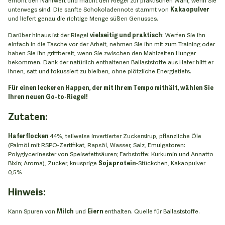
unterwegs sind. Die sanfte Schokoladennote stammt von
Kakaopulver
und liefert genau die richtige Menge süßen Genusses.
Darüber hinaus ist der Riegel
vielseitig und praktisch
: Werfen Sie ihn
einfach in die Tasche vor der Arbeit, nehmen Sie ihn mit zum Training oder
haben Sie ihn griffbereit, wenn Sie zwischen den Mahlzeiten Hunger
bekommen. Dank der natürlich enthaltenen Ballaststoffe aus Hafer hilft er
Ihnen, satt und fokussiert zu bleiben, ohne plötzliche Energietiefs.
Für einen leckeren Happen, der mit Ihrem Tempo mithält, wählen Sie
Ihren neuen Go-to-Riegel!
Zutaten:
Haferflocken
44%, teilweise invertierter Zuckersirup, pflanzliche Öle
(Palmöl mit RSPO-Zertifikat, Rapsöl, Wasser, Salz, Emulgatoren:
Polyglycerinester von Speisefettsäuren; Farbstoffe: Kurkumin und Annatto
Bixin; Aroma), Zucker, knusprige
Sojaprotein
-Stückchen, Kakaopulver
0,5%
Hinweis:
Kann Spuren von
Milch
und
Eiern
enthalten. Quelle für Ballaststoffe.