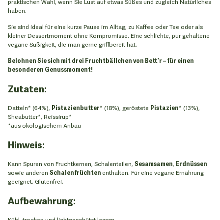
praktischen Wahl, wenn Sie Lust auf etwas Süßes und zugleich Natürliches
haben.
Sie sind ideal für eine kurze Pause im Alltag, zu Kaffee oder Tee oder als
kleiner Dessertmoment ohne Kompromisse. Eine schlichte, pur gehaltene
vegane Süßigkeit, die man gerne griffbereit hat.
Belohnen Sie sich mit drei Fruchtbällchen von Bett’r – für einen
besonderen Genussmoment!
Zutaten:
Datteln* (64%),
Pistazienbutter
* (18%), geröstete
Pistazien
* (13%),
Sheabutter*, Reissirup*
*aus ökologischem Anbau
Hinweis:
Kann Spuren von Fruchtkernen, Schalenteilen,
Sesamsamen
,
Erdnüssen
sowie anderen
Schalenfrüchten
enthalten. Für eine vegane Ernährung
geeignet. Glutenfrei.
Aufbewahrung:
Kühl, trocken und lichtgeschützt lagern.