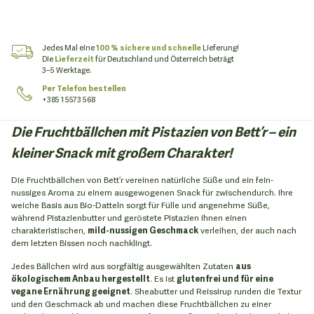
Jedes Mal eine
100 % sichere und schnelle
Lieferung!
Die
Lieferzeit
für Deutschland und Österreich beträgt
3–5 Werktage.
Per Telefon bestellen
+385 1 5573 568
Die Fruchtbällchen mit Pistazien von Bett’r – ein
kleiner Snack mit großem Charakter!
Die Fruchtbällchen von Bett’r vereinen natürliche Süße und ein fein-
nussiges Aroma zu einem ausgewogenen Snack für zwischendurch. Ihre
weiche Basis aus Bio-Datteln sorgt für Fülle und angenehme Süße,
während Pistazienbutter und geröstete Pistazien ihnen einen
charakteristischen,
mild-nussigen Geschmack
verleihen, der auch nach
dem letzten Bissen noch nachklingt.
Jedes Bällchen wird aus sorgfältig ausgewählten Zutaten
aus
ökologischem Anbau hergestellt
. Es ist
glutenfrei und für eine
vegane Ernährung geeignet
. Sheabutter und Reissirup runden die Textur
und den Geschmack ab und machen diese Fruchtbällchen zu einer