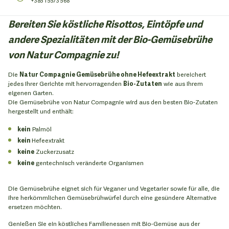
+385 1 5573 568
Bereiten Sie köstliche Risottos, Eintöpfe und
andere Spezialitäten mit der Bio-Gemüsebrühe
von Natur Compagnie zu!
Die
Natur Compagnie Gemüsebrühe ohne Hefeextrakt
bereichert
jedes Ihrer Gerichte mit hervorragenden
Bio-Zutaten
wie aus Ihrem
eigenen Garten.
Die Gemüsebrühe von Natur Compagnie wird aus den besten Bio-Zutaten
hergestellt und enthält:
kein
Palmöl
kein
Hefeextrakt
keine
Zuckerzusatz
keine
gentechnisch veränderte Organismen
Die Gemüsebrühe eignet sich für Veganer und Vegetarier sowie für alle, die
ihre herkömmlichen Gemüsebrühwürfel durch eine gesündere Alternative
ersetzen möchten.
Genießen Sie ein köstliches Familienessen mit Bio-Gemüse aus der