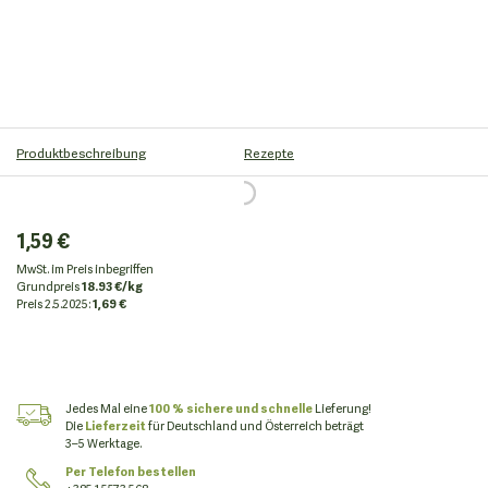
Produktbeschreibung
Rezepte
1,59 €
MwSt. im Preis inbegriffen
Grundpreis
18.93 €/kg
Preis
2.5.2025:
1,69 €
Jedes Mal eine
100 % sichere und schnelle
Lieferung!
Die
Lieferzeit
für Deutschland und Österreich beträgt
3–5 Werktage.
Per Telefon bestellen