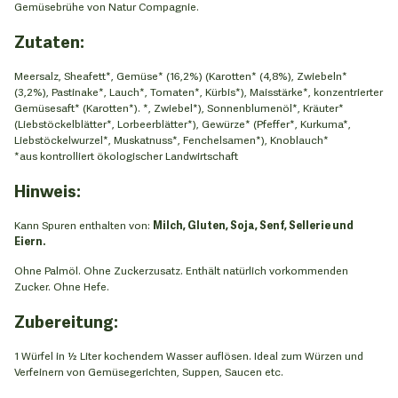
Gemüsebrühe von Natur Compagnie.
Zutaten:
Meersalz, Sheafett*, Gemüse* (16,2%) (Karotten* (4,8%), Zwiebeln*
(3,2%), Pastinake*, Lauch*, Tomaten*, Kürbis*), Maisstärke*, konzentrierter
Gemüsesaft* (Karotten*). *, Zwiebel*), Sonnenblumenöl*, Kräuter*
(Liebstöckelblätter*, Lorbeerblätter*), Gewürze* (Pfeffer*, Kurkuma*,
Liebstöckelwurzel*, Muskatnuss*, Fenchelsamen*), Knoblauch*
*aus kontrolliert ökologischer Landwirtschaft
Hinweis:
Kann Spuren enthalten von:
Milch, Gluten, Soja, Senf, Sellerie und
Eiern.
Ohne Palmöl. Ohne Zuckerzusatz. Enthält natürlich vorkommenden
Zucker. Ohne Hefe.
Zubereitung:
1 Würfel in ½ Liter kochendem Wasser auflösen. Ideal zum Würzen und
Verfeinern von Gemüsegerichten, Suppen, Saucen etc.