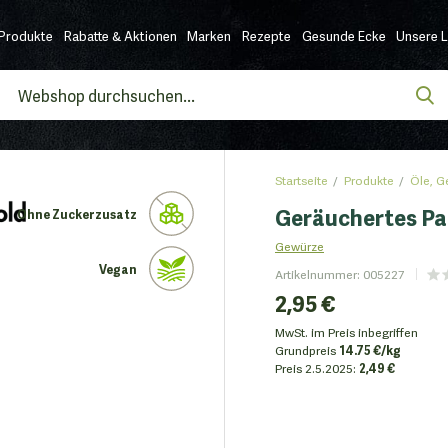
Produkte
Rabatte & Aktionen
Marken
Rezepte
Gesunde Ecke
Unsere 
Startseite
Produkte
Öle, 
Geräuchertes Pap
Ohne Zuckerzusatz
Gewürze
Vegan
Artikelnummer
:
005227
2,95 €
MwSt. im Preis inbegriffen
Grundpreis
14.75 €/kg
Preis
2.5.2025:
2,49 €