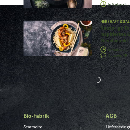
In Vorbereitu
HERZHAFT & SAL
Knusprige To
inspiriertes G
Geschmack!
In Vorbereitu
Zutaten
:
10
Bio-Fabrik
AGB
Startseite
Lieferbedin