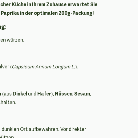
scher Küche in Ihrem Zuhause erwartet Sie
 Paprika in der optimalen 200g-Packung!
ng:
ben würzen.
lver (
Capsicum Annum Longum L.
).
n
Dinkel
Hafer
Nüssen
Sesam
(aus
und
),
,
,
halten.
 dunklen Ort aufbewahren. Vor direkter
hützen.