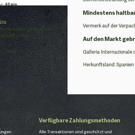
ng
:
40 min
Mindestens haltba
ZIG
Vermerk auf der Verpac
fu-Noodles – asiatisch
ericht voller
Auf den Markt gebr
Galleria Internazionale 
ng
:
35 min
Herkunftsland: Spanien
Verfügbare Zahlungsmethoden
gungen
Alle Transaktionen sind geschützt und