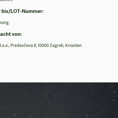
r bis/LOT-Nummer:
kung.
acht von:
d.o.o., Predavčeva 6, 10000 Zagreb, Kroatien