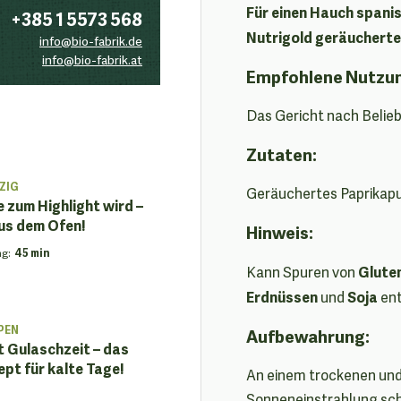
Für einen Hauch spani
+385 1 5573 568
Nutrigold geräucherte
info@bio-fabrik.de
info@bio-fabrik.at
Empfohlene Nutzu
Das Gericht nach Belie
Zutaten:
ZIG
Geräuchertes Paprikapu
zum Highlight wird –
us dem Ofen!
Hinweis:
ng
:
45 min
Glute
Kann Spuren von
Erdnüssen
Soja
und
ent
PEN
Aufbewahrung:
t Gulaschzeit – das
pt für kalte Tage!
An einem trockenen und
Sonneneinstrahlung sc