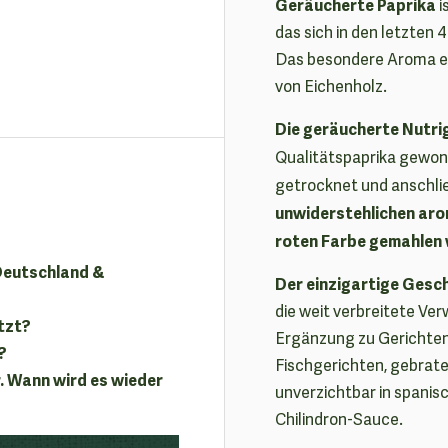
Geräucherte Paprika
i
das sich in den letzten 
Das besondere Aroma en
von Eichenholz.
Die geräucherte Nutri
Qualitätspaprika gewon
getrocknet und anschli
unwiderstehlichen aro
roten Farbe gemahlen 
 Deutschland &
Der einzigartige Ges
die weit verbreitete Ve
tzt?
Ergänzung zu Gerichten
?
Fischgerichten, gebrate
. Wann wird es wieder
unverzichtbar in spanis
Chilindron-Sauce.