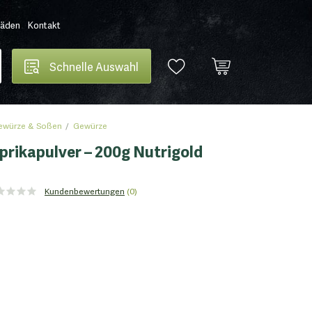
Läden
Kontakt
Schnelle Auswahl
Gewürze & Soßen
Gewürze
rikapulver – 200g Nutrigold
Kundenbewertungen
(0)