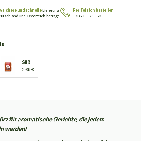
% sichere und schnelle
Lieferung!
Per Telefon bestellen
eutschland und Österreich beträgt
+385 1 5573 568
ls
Süß
2,69 €
rz für aromatische Gerichte, die jedem
n werden!