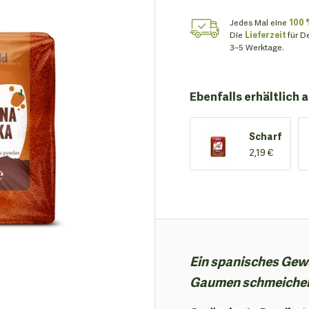
Jedes Mal eine
100 
Die
Lieferzeit
für D
3–5 Werktage.
Ebenfalls erhältlich a
Scharf
2,19 €
Ein spanisches Gewü
Gaumen schmeichel