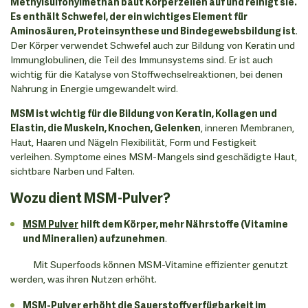
Methylsulfonylmethan baut Körperzellen auf und reinigt sie.
Es enthält Schwefel, der ein wichtiges Element für
Aminosäuren, Proteinsynthese und Bindegewebsbildung ist
.
Der Körper verwendet Schwefel auch zur Bildung von Keratin und
Immunglobulinen, die Teil des Immunsystems sind. Er ist auch
wichtig für die Katalyse von Stoffwechselreaktionen, bei denen
Nahrung in Energie umgewandelt wird.
MSM ist wichtig für die Bildung von Keratin, Kollagen und
Elastin, die Muskeln, Knochen, Gelenken
, inneren Membranen,
Haut, Haaren und Nägeln Flexibilität, Form und Festigkeit
verleihen. Symptome eines MSM-Mangels sind geschädigte Haut,
sichtbare Narben und Falten.
Wozu dient MSM-Pulver?
MSM Pulver
hilft dem Körper, mehr Nährstoffe (Vitamine
und Mineralien) aufzunehmen
.
Mit Superfoods können MSM-Vitamine effizienter genutzt
werden, was ihren Nutzen erhöht.
MSM-Pulver erhöht die Sauerstoffverfügbarkeit im