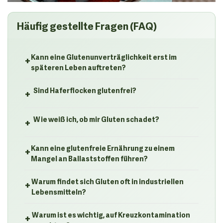
Häufig gestellte Fragen (FAQ)
+
Kann eine Glutenunverträglichkeit erst im
späteren Leben auftreten?
+
Sind Haferflocken glutenfrei?
+
Wie weiß ich, ob mir Gluten schadet?
+
Kann eine glutenfreie Ernährung zu einem
Mangel an Ballaststoffen führen?
+
Warum findet sich Gluten oft in industriellen
Lebensmitteln?
+
Warum ist es wichtig, auf Kreuzkontamination