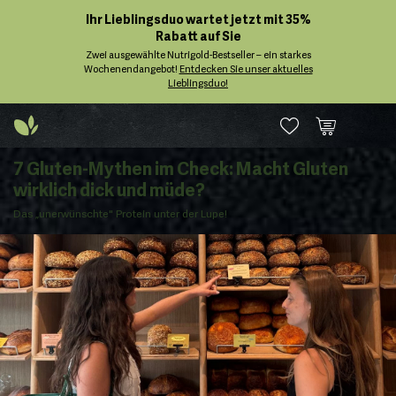
Ihr Lieblingsduo wartet jetzt mit 35%
Rabatt auf Sie
Zwei ausgewählte Nutrigold-Bestseller – ein starkes
Wochenendangebot!
Entdecken Sie unser aktuelles
Lieblingsduo!
7 Gluten-Mythen im Check: Macht Gluten
wirklich dick und müde?
Das „unerwünschte" Protein unter der Lupe!