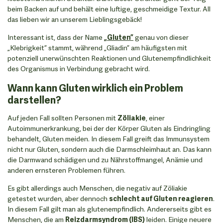
beim Backen auf und behält eine luftige, geschmeidige Textur. All
das lieben wir an unserem Lieblingsgebäck!
Interessant ist, dass der Name
„Gluten”
genau von dieser
„Klebrigkeit” stammt, während „Gliadin” am häufigsten mit
potenziell unerwünschten Reaktionen und Glutenempfindlichkeit
des Organismus in Verbindung gebracht wird.
Wann kann Gluten wirklich ein Problem
darstellen?
Auf jeden Fall sollten Personen mit
Zöliakie
, einer
Autoimmunerkrankung, bei der der Körper Gluten als Eindringling
behandelt, Gluten meiden. In diesem Fall greift das Immunsystem
nicht nur Gluten, sondern auch die Darmschleimhaut an. Das kann
die Darmwand schädigen und zu Nährstoffmangel, Anämie und
anderen ernsteren Problemen führen.
Es gibt allerdings auch Menschen, die negativ auf Zöliakie
getestet wurden, aber dennoch
schlecht auf Gluten reagieren
.
In diesem Fall gilt man als glutenempfindlich. Andererseits gibt es
Menschen, die am
Reizdarmsyndrom (IBS)
leiden. Einige neuere