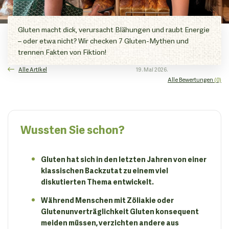
Gluten macht dick, verursacht Blähungen und raubt Energie
– oder etwa nicht? Wir checken 7 Gluten-Mythen und
trennen Fakten von Fiktion!
Alle Artikel
19. Mai 2026.
Alle Bewertungen
(0)
Wussten Sie schon?
Gluten hat sich in den letzten Jahren von einer
klassischen Backzutat zu einem viel
diskutierten Thema entwickelt.
Während Menschen mit Zöliakie oder
Glutenunverträglichkeit Gluten konsequent
meiden müssen, verzichten andere aus