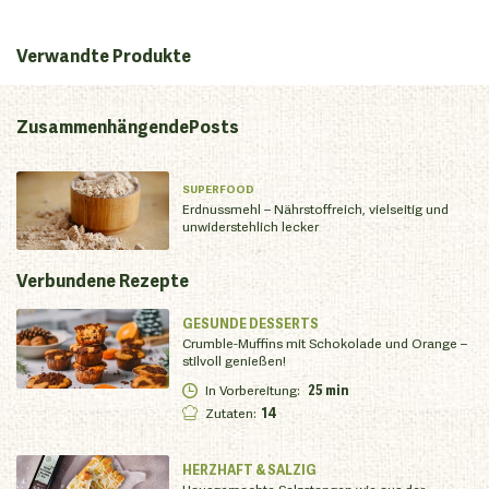
Verwandte Produkte
Zusammenhängende
Posts
SUPERFOOD
Erdnussmehl – Nährstoffreich, vielseitig und
unwiderstehlich lecker
Verbundene
Rezepte
GESUNDE DESSERTS
Crumble-Muffins mit Schokolade und Orange –
stilvoll genießen!
In Vorbereitung
:
25 min
Zutaten
:
14
HERZHAFT & SALZIG
Hausgemachte Salzstangen wie aus der