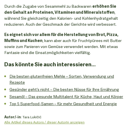
Durch die Zugabe von Sesammehl zu Backwaren
erhöhen Sie
den Gehalt an Proteinen, Vitaminen und Mineralstoffen
,
während Sie gleichzeitig den Kalorien- und Kohlenhydratgehalt
reduzieren. Auch der Geschmack der Gerichte wird verbessert.
Es eignet sich vor allem für die Herstellung von Brot, Pizza,
Muffins und Kuchen
, kann aber auch für Fruchtpürees mit Butter
sowie zum Panieren von Gemüse verwendet werden. Mit etwas
Fantasie sind die Einsatzmöglichkeiten vielfältig.
Das könnte Sie auch interessieren...
Die besten glutenfreien Mehle – Sorten, Verwendung und
Rezepte
Gesünder geht’s nicht – Die besten Nüsse für Ihre Ernährung
Sesamöl – Das gesunde Multitalent für Küche, Haut und Körper
Top 5 Superfood-Samen – für mehr Gesundheit und Energie
Autor/-in
: Tara Lukičić
Alle Artikel dieses Autors / dieser Autorin anzeigen