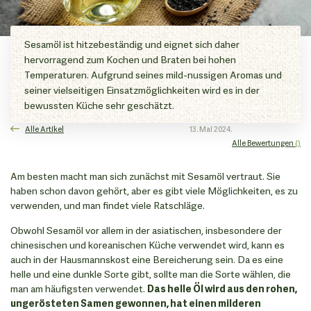
Sesamöl ist hitzebeständig und eignet sich daher
hervorragend zum Kochen und Braten bei hohen
Temperaturen. Aufgrund seines mild-nussigen Aromas und
seiner vielseitigen Einsatzmöglichkeiten wird es in der
bewussten Küche sehr geschätzt.
Alle Artikel
13. Mai 2024.
Alle Bewertungen
()
Am besten macht man sich zunächst mit Sesamöl vertraut. Sie
haben schon davon gehört, aber es gibt viele Möglichkeiten, es zu
verwenden, und man findet viele Ratschläge.
Obwohl Sesamöl vor allem in der asiatischen, insbesondere der
chinesischen und koreanischen Küche verwendet wird, kann es
auch in der Hausmannskost eine Bereicherung sein. Da es eine
helle und eine dunkle Sorte gibt, sollte man die Sorte wählen, die
man am häufigsten verwendet.
Das helle Öl wird aus den rohen,
ungerösteten Samen gewonnen, hat einen milderen