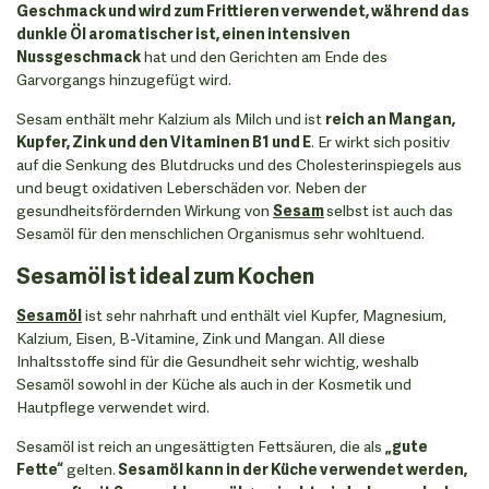
Geschmack und wird zum Frittieren verwendet, während das
dunkle Öl aromatischer ist, einen intensiven
Nussgeschmack
hat und den Gerichten am Ende des
Garvorgangs hinzugefügt wird.
Sesam enthält mehr Kalzium als Milch und ist
reich an Mangan,
Kupfer, Zink und den Vitaminen B1 und E
. Er wirkt sich positiv
auf die Senkung des Blutdrucks und des Cholesterinspiegels aus
und beugt oxidativen Leberschäden vor. Neben der
gesundheitsfördernden Wirkung von
Sesam
selbst ist auch das
Sesamöl für den menschlichen Organismus sehr wohltuend.
Sesamöl ist ideal zum Kochen
Sesamöl
ist sehr nahrhaft und enthält viel Kupfer, Magnesium,
Kalzium, Eisen, B-Vitamine, Zink und Mangan. All diese
Inhaltsstoffe sind für die Gesundheit sehr wichtig, weshalb
Sesamöl sowohl in der Küche als auch in der Kosmetik und
Hautpflege verwendet wird.
Sesamöl ist reich an ungesättigten Fettsäuren, die als
„gute
Fette“
gelten.
Sesamöl kann in der Küche verwendet werden,