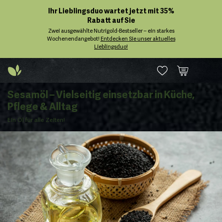
Ihr Lieblingsduo wartet jetzt mit 35%
Rabatt auf Sie
Zwei ausgewählte Nutrigold-Bestseller – ein starkes
Wochenendangebot!
Entdecken Sie unser aktuelles
Lieblingsduo!
Sesamöl – Vielseitig einsetzbar in Küche,
Pflege & Alltag
Ein Öl für alle Zeiten!