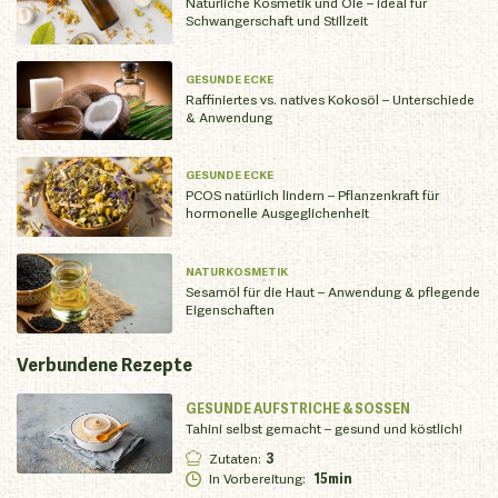
Natürliche Kosmetik und Öle – ideal für
Schwangerschaft und Stillzeit
GESUNDE ECKE
Raffiniertes vs. natives Kokosöl – Unterschiede
& Anwendung
GESUNDE ECKE
PCOS natürlich lindern – Pflanzenkraft für
hormonelle Ausgeglichenheit
NATURKOSMETIK
Sesamöl für die Haut – Anwendung & pflegende
Eigenschaften
Verbundene
Rezepte
GESUNDE AUFSTRICHE & SOSSEN
Tahini selbst gemacht – gesund und köstlich!
Zutaten
:
3
In Vorbereitung
:
15min