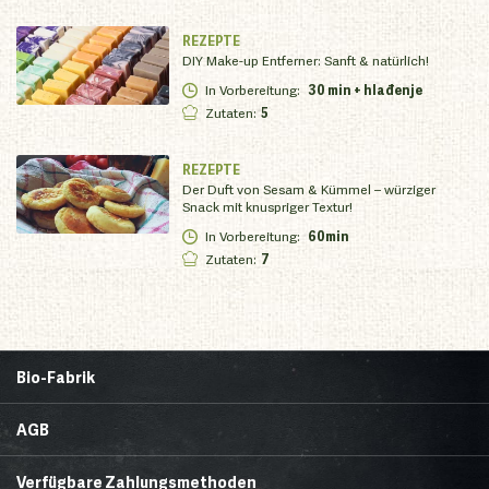
REZEPTE
DIY Make-up Entferner: Sanft & natürlich!
In Vorbereitung
:
30 min + hlađenje
Zutaten
:
5
REZEPTE
Der Duft von Sesam & Kümmel – würziger
Snack mit knuspriger Textur!
In Vorbereitung
:
60min
Zutaten
:
7
Bio-Fabrik
Startseite
Über uns
AGB
News
Brands & Trends
Lieferbedingungen
Zahlungsmethoden
Gesunde Ecke
Rezepte
Verfügbare Zahlungsmethoden