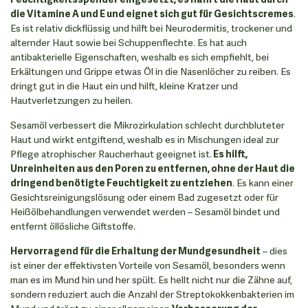
die Vitamine A und E und eignet sich gut für Gesichtscremes
.
Es ist relativ dickflüssig und hilft bei Neurodermitis, trockener und
alternder Haut sowie bei Schuppenflechte. Es hat auch
antibakterielle Eigenschaften, weshalb es sich empfiehlt, bei
Erkältungen und Grippe etwas Öl in die Nasenlöcher zu reiben. Es
dringt gut in die Haut ein und hilft, kleine Kratzer und
Hautverletzungen zu heilen.
Sesamöl verbessert die Mikrozirkulation schlecht durchbluteter
Haut und wirkt entgiftend, weshalb es in Mischungen ideal zur
Pflege atrophischer Raucherhaut geeignet ist.
Es hilft,
Unreinheiten aus den Poren zu entfernen, ohne der Haut die
dringend benötigte Feuchtigkeit zu entziehen
. Es kann einer
Gesichtsreinigungslösung oder einem Bad zugesetzt oder für
Heißölbehandlungen verwendet werden – Sesamöl bindet und
entfernt öllösliche Giftstoffe.
Hervorragend für die Erhaltung der Mundgesundheit
– dies
ist einer der effektivsten Vorteile von Sesamöl, besonders wenn
man es im Mund hin und her spült. Es hellt nicht nur die Zähne auf,
sondern reduziert auch die Anzahl der Streptokokkenbakterien im