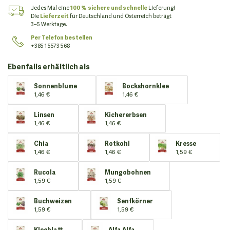
Jedes Mal eine
100 % sichere und schnelle
Lieferung!
Die
Lieferzeit
für Deutschland und Österreich beträgt
3–5 Werktage.
Per Telefon bestellen
+385 1 5573 568
Ebenfalls erhältlich als
Sonnenblume
Bockshornklee
1,46 €
1,46 €
Linsen
Kichererbsen
1,46 €
1,46 €
Chia
Rotkohl
Kresse
1,46 €
1,46 €
1,59 €
Rucola
Mungobohnen
1,59 €
1,59 €
Buchweizen
Senfkörner
1,59 €
1,59 €
Kleeblatt
Alfa Alfa