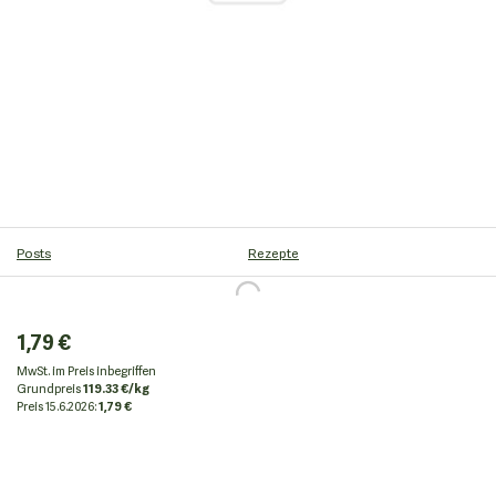
Posts
Rezepte
1,79 €
MwSt. im Preis inbegriffen
Grundpreis
119.33 €/kg
Preis
15.6.2026:
1,79 €