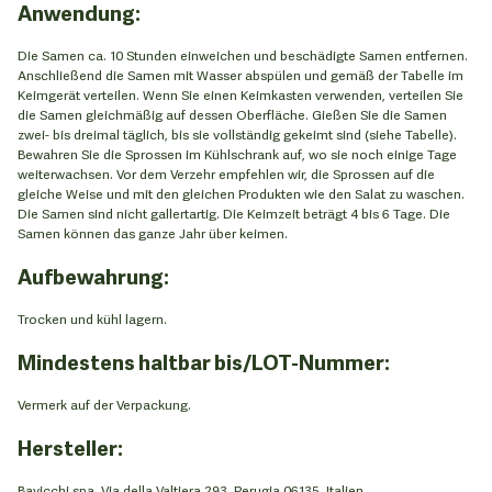
Anwendung:
Die Samen ca. 10 Stunden einweichen und beschädigte Samen entfernen.
Anschließend die Samen mit Wasser abspülen und gemäß der Tabelle im
Keimgerät verteilen. Wenn Sie einen Keimkasten verwenden, verteilen Sie
die Samen gleichmäßig auf dessen Oberfläche. Gießen Sie die Samen
zwei- bis dreimal täglich, bis sie vollständig gekeimt sind (siehe Tabelle).
Bewahren Sie die Sprossen im Kühlschrank auf, wo sie noch einige Tage
weiterwachsen. Vor dem Verzehr empfehlen wir, die Sprossen auf die
gleiche Weise und mit den gleichen Produkten wie den Salat zu waschen.
Die Samen sind nicht gallertartig. Die Keimzeit beträgt 4 bis 6 Tage. Die
Samen können das ganze Jahr über keimen.
Aufbewahrung:
Trocken und kühl lagern.
Mindestens haltbar bis/LOT-Nummer:
Vermerk auf der Verpackung.
Hersteller:
Bavicchi spa, Via della Valtiera 293, Perugia 06135, Italien