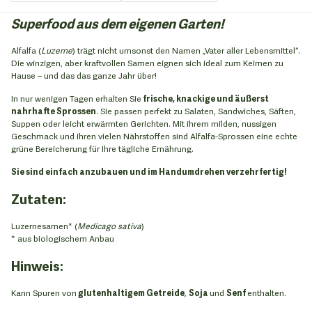
Superfood aus dem eigenen Garten!
Alfalfa (
Luzerne
) trägt nicht umsonst den Namen „Vater aller Lebensmittel“.
Die winzigen, aber kraftvollen Samen eignen sich ideal zum Keimen zu
Hause – und das das ganze Jahr über!
In nur wenigen Tagen erhalten Sie
frische, knackige und äußerst
nahrhafte Sprossen
. Sie passen perfekt zu Salaten, Sandwiches, Säften,
Suppen oder leicht erwärmten Gerichten. Mit ihrem milden, nussigen
Geschmack und ihren vielen Nährstoffen sind Alfalfa-Sprossen eine echte
grüne Bereicherung für Ihre tägliche Ernährung.
Sie sind einfach anzubauen und im Handumdrehen verzehrfertig!
Zutaten:
Luzernesamen* (
Medicago sativa
)
* aus biologischem Anbau
Hinweis:
Kann Spuren von
glutenhaltigem Getreide
,
Soja
und
Senf
enthalten.